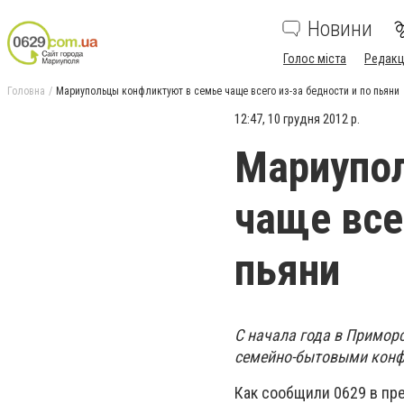
Новини
Голос міста
Редакц
Головна
Мариупольцы конфликтуют в семье чаще всего из-за бедности и по пьяни
12:47, 10 грудня 2012 р.
Мариупо
чаще все
пьяни
С начала года в Примор
семейно-бытовыми конф
Как сообщили 0629 в пр