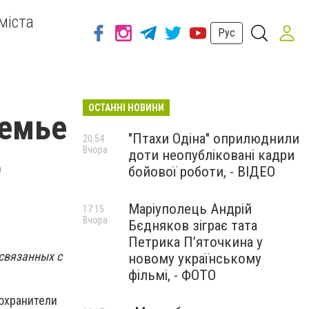
міста
Рус
ОСТАННІ НОВИНИ
семье
"Птахи Одіна" оприлюднили
20:54
Вчора
доти неопубліковані кадри
о
бойової роботи, - ВІДЕО
Маріуполець Андрій
17:15
Вчора
Бєдняков зіграє тата
Петрика П’яточкина у
связанных с
новому українському
фільмі, - ФОТО
охранители