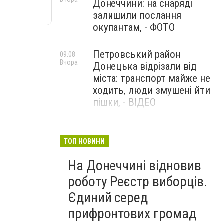
Донеччини: на снаряді
залишили послання
окупантам, - ФОТО
Петровський район
09:08
Вчора
Донецька відрізали від
міста: транспорт майже не
ходить, люди змушені йти
пішки, - ВІДЕО
1624 день повномасштабної
08:54
Вчора
війни. РФ вдарила
ТОП НОВИНИ
«Іскандерами» по Київщині і
На Донеччині відновив
столиці. 15 людей загинули.
В Росії палають
роботу Реєстр виборців.
енергопідстанції та
Єдиний серед
черговий WB
прифронтових громад