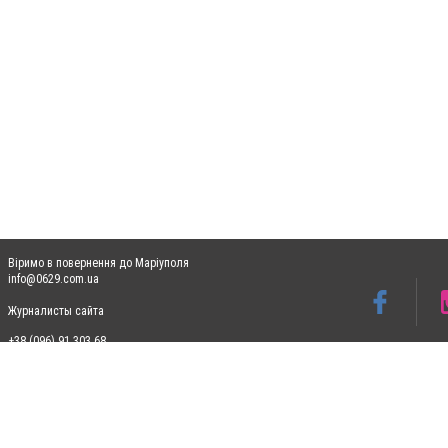
Віримо в повернення до Маріуполя
info@0629.com.ua
Журналисты сайта
+38 (096) 91 303 68
Допускається цитування матеріалів без отримання попередньої згоди 0629.com.ua за
пошукових систем гіперпосилання на цитовані статті не нижче другого абзацу в тек
Матеріали з плашками "Новини компаній", "Промо", "Партнерський матеріал", "Партнер