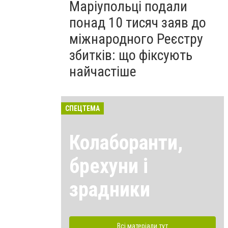
Маріупольці подали
понад 10 тисяч заяв до
міжнародного Реєстру
збитків: що фіксують
найчастіше
СПЕЦТЕМА
Колаборанти,
брехуни і
зрадники
Всі матеріали тут