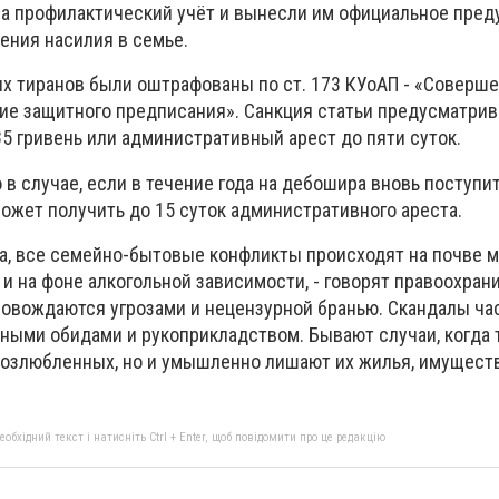
на профилактический учёт и вынесли им официальное пре
ния насилия в семье.
их тиранов были оштрафованы по ст. 173 КУоАП - «Соверш
ие защитного предписания». Санкция статьи предусматрив
85 гривень или административный арест до пяти суток.
 в случае, если в течение года на дебошира вновь поступи
ожет получить до 15 суток административного ареста.
ка, все семейно-бытовые конфликты происходят на почве 
и на фоне алкогольной зависимости, - говорят правоохрани
овождаются угрозами и нецензурной бранью. Скандалы ча
ыми обидами и рукоприкладством. Бывают случаи, когда 
возлюбленных, но и умышленно лишают их жилья, имущества
бхідний текст і натисніть Ctrl + Enter, щоб повідомити про це редакцію