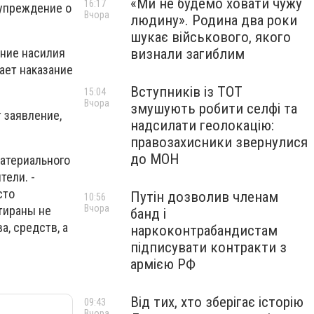
«Ми не будемо ховати чужу
16:17
дупреждение о
Вчора
людину». Родина два роки
шукає військового, якого
визнали загиблим
ение насилия
ает наказание
Вступників із ТОТ
15:04
Вчора
змушують робити селфі та
т заявление,
надсилати геолокацію:
правозахисники звернулися
до МОН
материального
тели. -
сто
Путін дозволив членам
10:56
Вчора
тираны не
банд і
, средств, а
наркоконтрабандистам
підписувати контракти з
армією РФ
Від тих, хто зберігає історію
09:43
Вчора