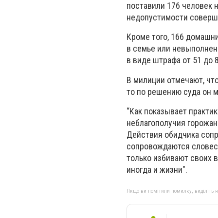
поставили 176 человек 
недопустимости соверше
Кроме того, 166 домашн
в семье или невыполнен
в виде штрафа от 51 до 
В милиции отмечают, что
то по решению суда он м
“
Как показывает практи
неблагополучия горожан 
Действия обидчика сопр
сопровождаются словесн
только избивают своих 
иногда и жизни".
Якщо ви помітили помилку, виділіть нео