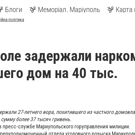
Блоги
Меморіал. Маріуполь
Карта 
ійна політика
оле задержали нарко
его дом на 40 тыс.
ержали 27-летнего вора, похитившего из частного домовл
сумму более 37 тысяч гривень.
в пресс-службе Мариупольского горуправления милиции.
оперуполномоченный отдела уголовного розыска Мариупол