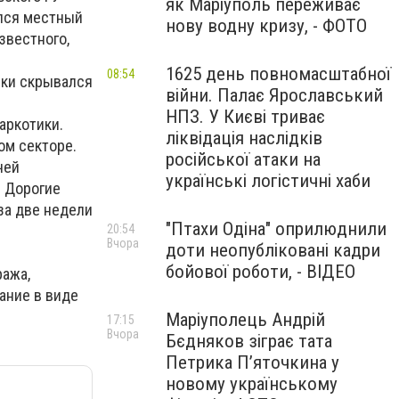
як Маріуполь переживає
лся местный
нову водну кризу, - ФОТО
звестного,
1625 день повномасштабної
08:54
ски скрывался
війни. Палає Ярославський
НПЗ. У Києві триває
аркотики.
ліквідація наслідків
ом секторе.
російської атаки на
чей
українські логістичні хаби
. Дорогие
за две недели
"Птахи Одіна" оприлюднили
20:54
Вчора
доти неопубліковані кадри
бойової роботи, - ВІДЕО
ража,
ание в виде
Маріуполець Андрій
17:15
Вчора
Бєдняков зіграє тата
Петрика П’яточкина у
новому українському