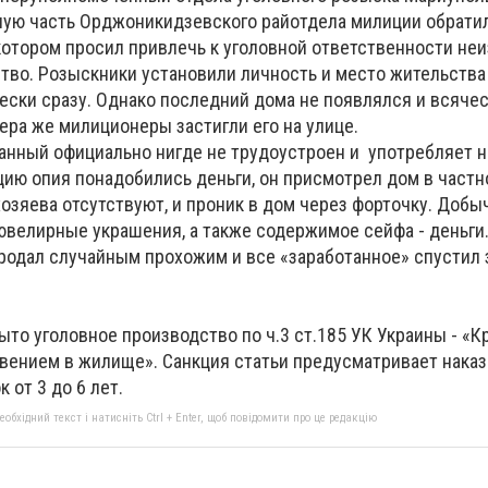
ную часть Орджоникидзевского райотдела милиции обрати
котором просил привлечь к уголовной ответственности неи
тво. Розыскники установили личность и место жительства
ески сразу. Однако последний дома не появлялся и всяче
ера же милиционеры застигли его на улице.
анный официально нигде не трудоустроен и употребляет н
цию опия понадобились деньги, он присмотрел дом в частн
озяева отсутствуют, и проник в дом через форточку. Добы
велирные украшения, а также содержимое сейфа - деньги
родал случайным прохожим и все «заработанное» спустил 
то уголовное производство по ч.3 ст.185 УК Украины - «К
вением в жилище». Санкция статьи предусматривает наказ
 от 3 до 6 лет.
бхідний текст і натисніть Ctrl + Enter, щоб повідомити про це редакцію