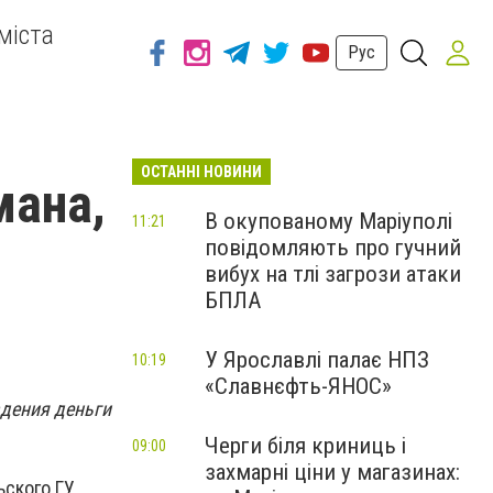
міста
Рус
ОСТАННІ НОВИНИ
мана,
В окупованому Маріуполі
11:21
повідомляють про гучний
вибух на тлі загрози атаки
БПЛА
У Ярославлі палає НПЗ
10:19
«Славнєфть-ЯНОС»
адения деньги
Черги біля криниць і
09:00
захмарні ціни у магазинах:
ьского ГУ