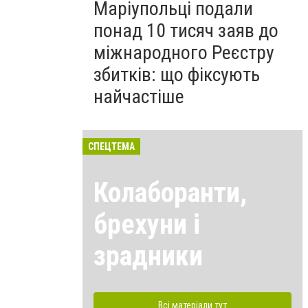
Маріупольці подали
понад 10 тисяч заяв до
міжнародного Реєстру
збитків: що фіксують
найчастіше
СПЕЦТЕМА
Колаборанти,
брехуни і
зрадники
Всі матеріали тут