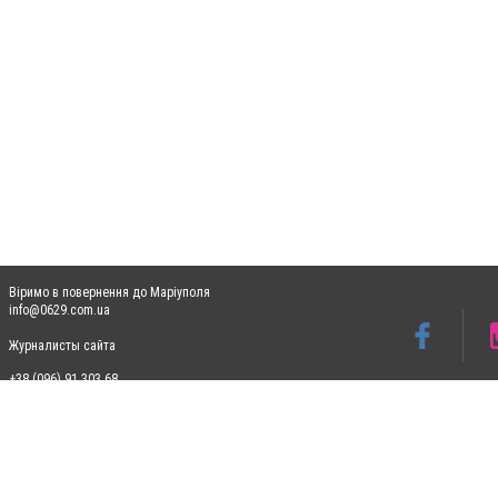
Віримо в повернення до Маріуполя
info@0629.com.ua
Журналисты сайта
+38 (096) 91 303 68
Допускається цитування матеріалів без отримання попередньої згоди 0629.com.ua за
пошукових систем гіперпосилання на цитовані статті не нижче другого абзацу в тек
Матеріали з плашками "Новини компаній", "Промо", "Партнерський матеріал", "Партнер