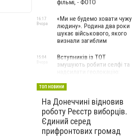
фільмі, - ФОТО
«Ми не будемо ховати чужу
16:17
Вчора
людину». Родина два роки
шукає військового, якого
визнали загиблим
Вступників із ТОТ
15:04
Вчора
змушують робити селфі та
надсилати геолокацію:
правозахисники звернулися
до МОН
ТОП НОВИНИ
На Донеччині відновив
роботу Реєстр виборців.
Єдиний серед
прифронтових громад