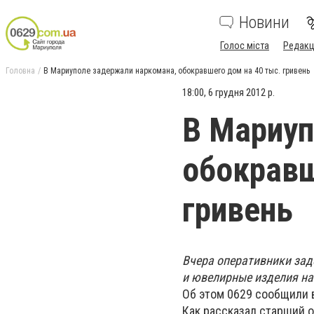
Новини
Голос міста
Редакц
Головна
В Мариуполе задержали наркомана, обокравшего дом на 40 тыс. гривень
18:00, 6 грудня 2012 р.
В Мариуп
обокравш
гривень
Вчера оперативники зад
и ювелирные изделия на 
Об этом 0629 сообщили 
Как рассказал старший 