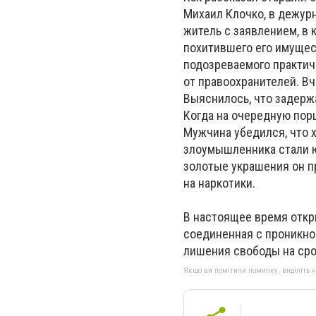
Михаил Клочко, в дежур
житель с заявлением, в 
похитившего его имущес
подозреваемого практич
от правоохранителей. Вч
Выяснилось, что задерж
Когда на очередную пор
Мужчина убедился, что х
злоумышленника стали ю
золотые украшения он п
на наркотики.
В настоящее время откры
соединенная с проникно
лишения свободы на срок
Якщо ви помітили помилку, виділіть нео