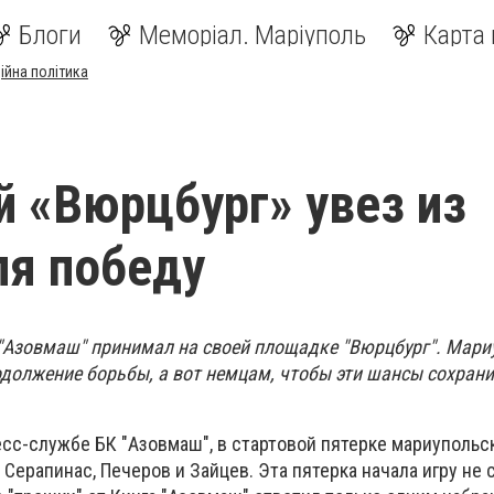
Блоги
Меморіал. Маріуполь
Карта 
ійна політика
 «Вюрцбург» увез из
я победу
 "Азовмаш" принимал на своей площадке "Вюрцбург". Мари
должение борьбы, а вот немцам, чтобы эти шансы сохрани
есс-службе БК "Азовмаш", в стартовой пятерке мариуполь
 Серапинас, Печеров и Зайцев. Эта пятерка начала игру не