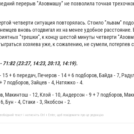
следний перерыв "Азовмашу" не позволила точная трехочко
ертой четверти ситуация повторялась. Стоило "львам" под
 немцев вновь отодвигал их на менее удобное расстояние. В
риятных "трешки", к концу шестой минуты четверти "Азов
тыграться хозяева уже, к сожалению, не сумели, потерпев 
71:82 (23:27, 14:23, 20:13, 14:19).
 - 15 + 6 передач, Печеров - 14 + 6 подборов, Байда - 7, Радул
+ 7 подборов, Зайцев - 4, Натяжко - 4.
ов, Макинтош - 12, Клэй - 10, Андерсон - 9 + 7 подборов, Мак
 Бун - 4, Стаки - 3, Якобсон - 2.
бхідний текст і натисніть Ctrl + Enter, щоб повідомити про це редакцію