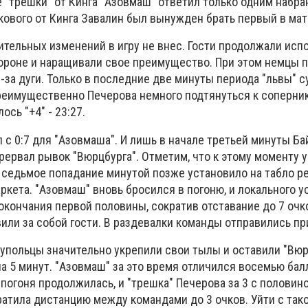
е "трешки" от Кинга "Азовмаш" ответил только одним набр
кового от Кинга Завалин был вынужден брать первый в мат
тельных изменений в игру не внес. Гости продолжали исп
ороне и наращивали свое преимущество. При этом немцы 
-за дуги. Только в последние две минуты периода "львы" 
реимущественно Печерова немного подтянуться к сопернику
ось "+4" - 23:27.
 с 0:7 для "Азовмаша". И лишь в начале третьей минуты Ба
рервал рывок "Вюрцбурга". Отметим, что к этому моменту 
 а седьмое попадание минутой позже установило на табло 
аркета. "Азовмаш" вновь бросился в погоню, и локального у
окончания первой половины, сократив отставание до 7 очко
ли за собой гости. В раздевалки команды отправились при
иупольцы значительно укрепили свои тылы и оставили "Вюр
а 5 минут. "Азовмаш" за это время отличился восемью бал
погоня продолжилась, и "трешка" Печерова за 3 с половин
ратила дистанцию между командами до 3 очков. Уйти с так