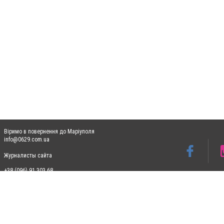
Віримо в повернення до Маріуполя
info@0629.com.ua
Журналисты сайта
+38 (096) 91 303 68
Допускається цитування матеріалів без отримання попередньої згоди 0629.com.ua за
пошукових систем гіперпосилання на цитовані статті не нижче другого абзацу в тек
Матеріали з плашками "Новини компаній", "Промо", "Партнерський матеріал", "Партнер