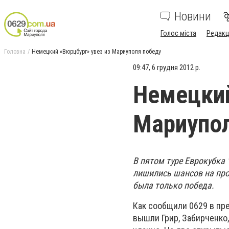
Новини
Голос міста
Редакц
Головна
Немецкий «Вюрцбург» увез из Мариуполя победу
09:47, 6 грудня 2012 р.
Немецкий
Мариупол
В пятом туре Еврокубка
лишились шансов на про
была только победа.
Как сообщили 0629 в пр
вышли Грир, Забирченко,