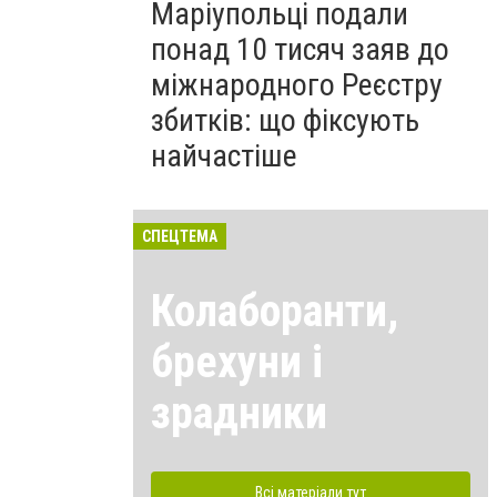
Маріупольці подали
понад 10 тисяч заяв до
міжнародного Реєстру
збитків: що фіксують
найчастіше
СПЕЦТЕМА
Колаборанти,
брехуни і
зрадники
Всі матеріали тут