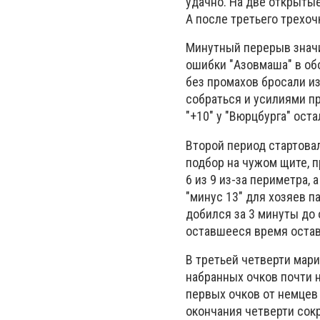
удачно. На две открыты
А после третьего трехоч
Минутный перерыв значи
ошибки "Азовмаша" в об
без промахов бросали из
собраться и усилиями п
"+10" у "Вюрцбурга" остал
Второй период стартовал
подбор на чужом щите, п
6 из 9 из-за периметра,
"минус 13" для хозяев п
добился за 3 минуты до 
оставшееся время остави
В третьей четверти мар
набранных очков почти н
первых очков от немцев 
окончания четверти сок