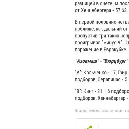
разницей в счете на по
от Хеннебергера - 57:63.
В первой половине четв
поближе, как дальний от
пропустив три таких неп
проигрывал "минус 9". О
поражение в Еврокубке.
"Азовмаш" - "Вюрцбург" - 
"А": Кольченко - 17, Грир
подборов, Серапинас - 5 
"В": Кинг - 21 + 6 подбор
подборов, Хеннебергер - 6,
Якщо ви помітили помилку, виділіть нео