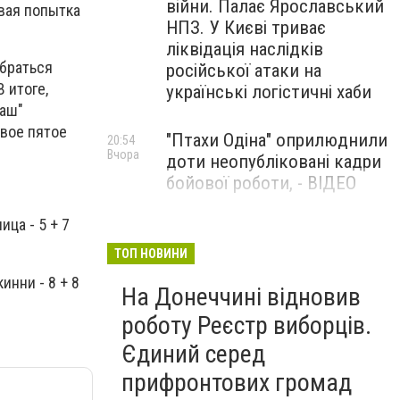
війни. Палає Ярославський
вая попытка
НПЗ. У Києві триває
ліквідація наслідків
обраться
російської атаки на
 итоге,
українські логістичні хаби
маш"
свое пятое
"Птахи Одіна" оприлюднили
20:54
Вчора
доти неопубліковані кадри
бойової роботи, - ВІДЕО
ица - 5 + 7
Маріуполець Андрій
17:15
Вчора
Бєдняков зіграє тата
ТОП НОВИНИ
Петрика П’яточкина у
кинни - 8 + 8
На Донеччині відновив
новому українському
фільмі, - ФОТО
роботу Реєстр виборців.
Єдиний серед
прифронтових громад