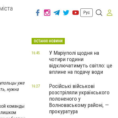
міста
Рус
ОСТАННІ НОВИНИ
У Маріуполі щодня на
16:45
чотири години
відключатимуть світло: це
вплине на подачу води
упольцы уже
Російські військові
16:27
ть, нужна
розстріляли українського
полоненого у
Волноваському районі, —
ской команды
прокуратура
 слишком