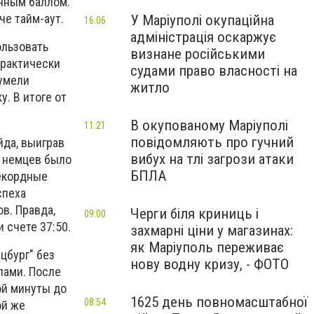
анным баллом.
че тайм-аут.
У Маріуполі окупаційна
16:06
адміністрація оскаржує
ользовать
визнане російськими
практически
судами право власності на
сумели
житло
. В итоге от
В окупованому Маріуполі
11:21
повідомляють про гучний
йда, выиграв
вибух на тлі загрози атаки
у немцев было
БПЛА
рекордные
спеха
в. Правда,
Черги біля криниць і
09:00
 счете 37:50.
захмарні ціни у магазинах:
як Маріуполь переживає
цбург" без
нову водну кризу, - ФОТО
лами. После
ой минуты до
1625 день повномасштабної
08:54
ой же