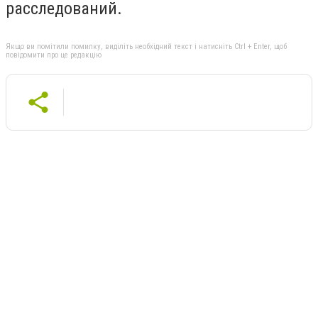
расследований.
Якщо ви помітили помилку, виділіть необхідний текст і натисніть Ctrl + Enter, щоб
повідомити про це редакцію