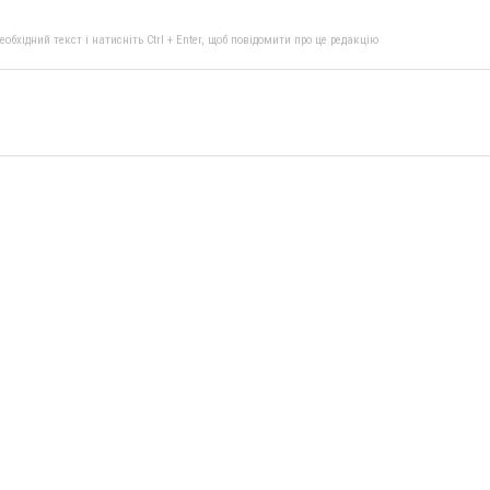
бхідний текст і натисніть Ctrl + Enter, щоб повідомити про це редакцію