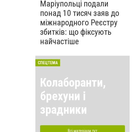
Маріупольці подали
понад 10 тисяч заяв до
міжнародного Реєстру
збитків: що фіксують
найчастіше
СПЕЦТЕМА
Колаборанти,
брехуни і
зрадники
Всі матеріали тут