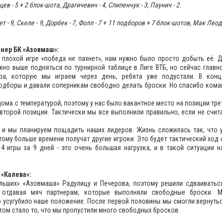
ев - 5 +
2 блок-шота
, Драгичевич - 4, Слипенчук - 3, Паунич - 2.
т - 9, Скеле - 9, Дорбек - 7, Фолл - 7 +
11 подборов + 7 блок-шотов
, Мак Леод 
енер БК «Азовмаш»:
ой плохой игре «победа не пахнет», нам нужно было просто добыть её.
жно выше подняться по турнирной таблице в Лиге ВТБ, но сейчас главн
гра, которую мы играем через день, ребята уже подустали. В кон
одборы и давали соперникам свободно делать броски. Но спасибо коман
дома с температурой, поэтому у нас было вакантное место на позиции тр
второй позиции. Тактически мы все выполнили правильно, если не счита
а, и мы планируем пощадить наших лидеров. Жизнь сложилась так, что 
тому больше времени получат другие игроки. Это будет тактический ход 
 4 игры за 9 дней - это очень большая нагрузка, и в такой ситуации 
 «Калева»:
льших» «Азовмаша» Радулицу и Печерова, поэтому решили сдваиватьс
, отдавая мяч партнерам, которые выполняли свободные броски. 
 усугубило наше положение. После первой половины мы смогли вернуться
том стало то, что мы пропустили много свободных бросков.