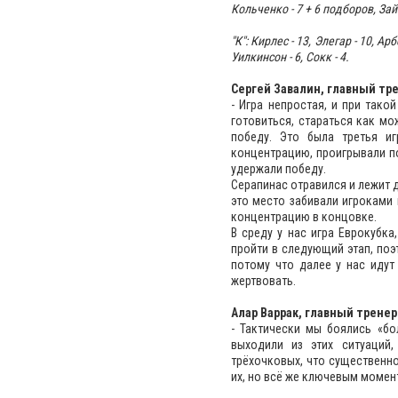
Кольченко - 7 + 6 подборов, Зайц
"К": Кирлес - 13, Элегар - 10, Арбе
Уилкинсон - 6, Сокк - 4.
Сергей Завалин, главный тр
- Игра непростая, и при так
готовиться, стараться как мо
победу. Это была третья и
концентрацию, проигрывали п
удержали победу.
Серапинас отравился и лежит 
это место забивали игроками 
концентрацию в концовке.
В среду у нас игра Еврокубк
пройти в следующий этап, поэ
потому что далее у нас идут
жертвовать.
Алар Варрак, главный тренер
- Тактически мы боялись «бо
выходили из этих ситуаций
трёхочковых, что существенно
их, но всё же ключевым момен