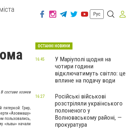
міста
Рус
ОСТАННІ НОВИНИ
дома
У Маріуполі щодня на
16:45
чотири години
відключатимуть світло: це
вплине на подачу води
 В составе хозяев
Російські військові
16:27
розстріляли українського
 пятеркой: Грир,
полоненого у
тверти «Азовмашу»
Волноваському районі, —
ом пользовались,
прокуратура
му «львы» начали