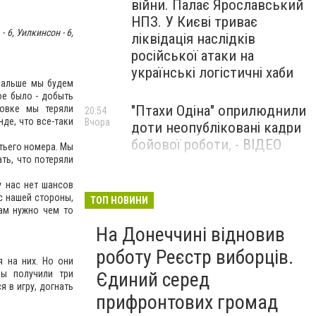
війни. Палає Ярославський
НПЗ. У Києві триває
- 6, Уилкинсон - 6,
ліквідація наслідків
російської атаки на
українські логістичні хаби
 Дальше мы будем
ое было - добыть
"Птахи Одіна" оприлюднили
цовке мы теряли
20:54
де, что все-таки
Вчора
доти неопубліковані кадри
бойової роботи, - ВІДЕО
етьего номера. Мы
ть, что потеряли
Маріуполець Андрій
17:15
у нас нет шансов
Вчора
Бєдняков зіграє тата
с нашей стороны,
ТОП НОВИНИ
нам нужно чем то
Петрика П’яточкина у
На Донеччині відновив
новому українському
фільмі, - ФОТО
роботу Реєстр виборців.
я на них. Но они
Мы получили три
Єдиний серед
 в игру, догнать
прифронтових громад