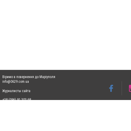
Віримо в повернення до Маріуполя
info@0629.com.ua
Журналисты сайта
+38 (096) 91 303 68
Допускається цитування матеріалів без отримання попередньої згоди 0629.com.ua за
пошукових систем гіперпосилання на цитовані статті не нижче другого абзацу в тек
Матеріали з плашками "Новини компаній", "Промо", "Партнерський матеріал", "Партнер