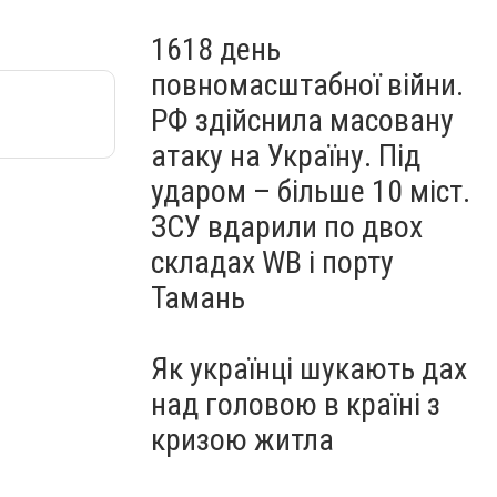
1618 день
повномасштабної війни.
РФ здійснила масовану
атаку на Україну. Під
ударом – більше 10 міст.
ЗСУ вдарили по двох
складах WB і порту
Тамань
Як українці шукають дах
над головою в країні з
кризою житла