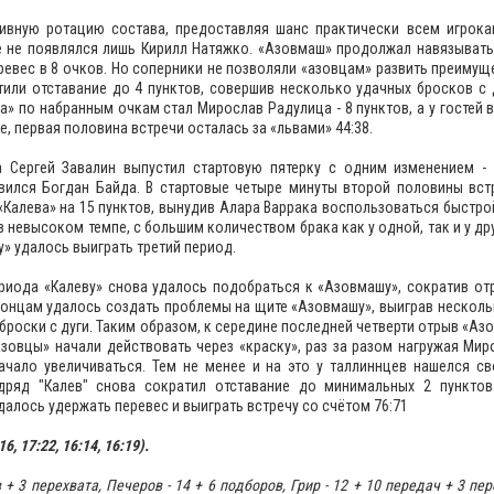
ивную ротацию состава, предоставляя шанс практически всем игрока
 не появлялся лишь Кирилл Натяжко. «Азовмаш» продолжал навязыват
ревес в 8 очков. Но соперники не позволяли «азовцам» развить преимуще
тили отставание до 4 пунктов, совершив несколько удачных бросков с 
» по набранным очкам стал Мирослав Радулица - 8 пунктов, а у гостей 
ге, первая половина встречи осталась за «львами» 44:38.
а Сергей Завалин выпустил стартовую пятерку с одним изменением -
вился Богдан Байда. В стартовые четыре минуты второй половины вст
«Калева» на 15 пунктов, вынудив Алара Варрака воспользоваться быстрой
в невысоком темпе, с большим количеством брака как у одной, так и у д
у» удалось выиграть третий период.
ериода «Калеву» снова удалось подобраться к «Азовмашу», сократив от
стонцам удалось создать проблемы на щите «Азовмашу», выиграв нескол
броски с дуги. Таким образом, к середине последней четверти отрыв «Аз
азовцы» начали действовать через «краску», раз за разом нагружая Мир
начало увеличиваться. Тем не менее и на это у таллиннцев нашелся св
дряд "Калев" снова сократил отставание до минимальных 2 пунктов
далось удержать перевес и выиграть встречу со счётом 76:71
, 17:22, 16:14, 16:19).
 + 3 перехвата
, Печеров - 14 +
6 подборов
, Грир - 12 +
10 передач + 3 пер