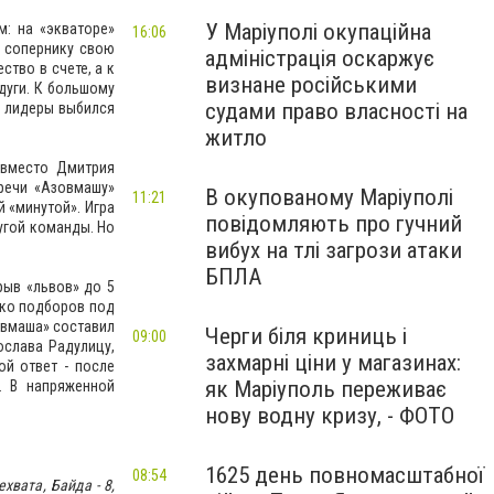
У Маріуполі окупаційна
м: на «экваторе»
16:06
ь сопернику свою
адміністрація оскаржує
ство в счете, а к
визнане російськими
дуги. К большому
судами право власності на
в лидеры выбился
житло
 вместо Дмитрия
речи «Азовмашу»
В окупованому Маріуполі
11:21
 «минутой». Игра
повідомляють про гучний
ругой команды. Но
вибух на тлі загрози атаки
БПЛА
рыв «львов» до 5
ько подборов под
овмаша» составил
Черги біля криниць і
09:00
ослава Радулицу,
захмарні ціни у магазинах:
ой ответ - после
як Маріуполь переживає
. В напряженной
нову водну кризу, - ФОТО
1625 день повномасштабної
08:54
ехвата
, Байда - 8,