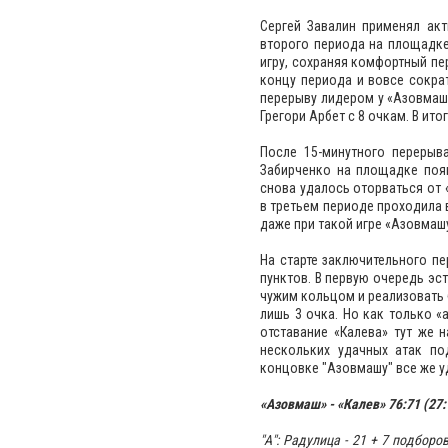
Сергей Завалин применял акт
второго периода на площадке
игру, сохраняя комфортный пе
концу периода и вовсе сокра
перерыву лидером у «Азовмаша
Грегори Арбет с 8 очкам. В ито
После 15-минутного перерыв
Забирченко на площадке поя
снова удалось оторваться от 
в третьем периоде проходила 
даже при такой игре «Азовмаш
На старте заключительного п
пунктов. В первую очередь э
чужим кольцом и реализовать 
лишь 3 очка. Но как только «
отставание «Калева» тут же 
нескольких удачных атак по
концовке "Азовмашу" все же у
«Азовмаш» - «Калев» 76:71 (27:16
"А": Радулица - 21 +
7 подборов