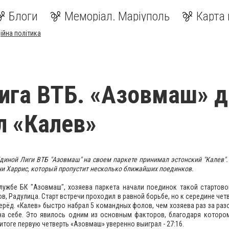
Блоги
Меморіал. Маріуполь
Карта 
ійна політика
ига ВТБ. «Азовмаш» 
л «Калев»
диной Лиги ВТБ "Азовмаш" на своем паркете принимал эстонский "Калев".
ни Харрис, который пропустит несколько ближайших поединков.
лужбе БК "Азовмаш", хозяева паркета начали по
единок такой стартовой
в, Радулица. Старт встречи проходил в равной борьбе, но к середине че
рёд. «Калев» быстро набрал 5 командных фолов, чем хозяева раз за раз
а себе. Это явилось одним из основным факторов, благодаря которо
 итоге первую четверть «Азовмаш» уверенно выиграл - 27:16.