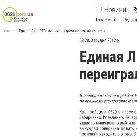
Новини
Голос міста
Редакц
Головна
Единая Лига ВТБ. «Азовмаш» дома переиграл «Калев»
08:28, 3 грудня 2012 р.
Единая Л
переигра
В очередном матче в рамках Е
по-прежнему отсутствовал Мэн
Как сообщили 0629 в пресс-с
Забирченко, Кольченко, Печеро
удалось минимально выйти впе
вынуждая соперника фолить н
постепенно уходить в отрыв. В