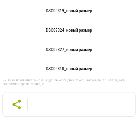
DSC09319_новый размер
DSC09324_новый размер
DSC09327_новый размер
DSC09318_новый размер
Якщо ви помітили помилку, виділіть необхідний текст і натисніть Ctrl + Enter, щоб
повідомити про це редакцію