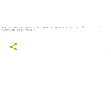
Якщо ви помітили помилку, виділіть необхідний текст і натисніть Ctrl + Enter, щоб
повідомити про це редакцію