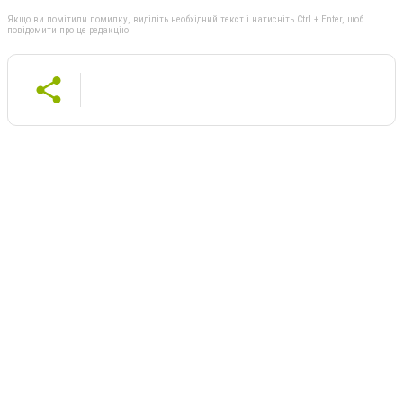
Якщо ви помітили помилку, виділіть необхідний текст і натисніть Ctrl + Enter, щоб
повідомити про це редакцію