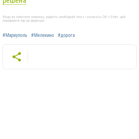
решена
Якщо ви помітили помилку, виділіть необхідний текст і натисніть Ctrl + Enter, щоб
повідомити про це редакцію
#Мариуполь
#Мелекино
#дорога