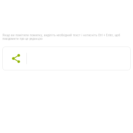
Якщо ви помітили помилку, виділіть необхідний текст і натисніть Ctrl + Enter, щоб
повідомити про це редакцію