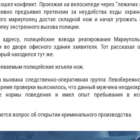
ошел конфликт. Проезжая на велосипеде через "лежачих 
ивно предъявил претензии за неудобства езды охранн
рого мариуполец достал складной нож и начал угрожать
опку экстренного вызова полиции.
 адресу, полицейские взвода реагирования Мариуполь
и во дворе офисного здания заявителя. Тот рассказал 
торый находился тут же.
реваемым полицейские изъяли нож.
 вызвана следственно-оперативная группа Левобережно
время проверки выяснилось, что данный мужчина неоднок
е нормы поведения и имел опыт пребывания в исп
ется вопрос об открытии криминального производства.