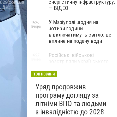
енергетичну інфраструктуру,
— ВІДЕО
У Маріуполі щодня на
16:45
Вчора
чотири години
відключатимуть світло: це
вплине на подачу води
Російські військові
16:27
Вчора
розстріляли українського
полоненого у
Волноваському районі, —
ТОП НОВИНИ
прокуратура
Уряд продовжив
програму догляду за
літніми ВПО та людьми
з інвалідністю до 2028