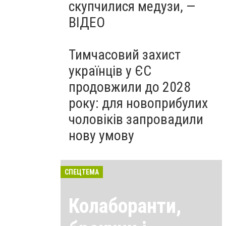
скупчилися медузи, —
ВІДЕО
Тимчасовий захист
українців у ЄС
продовжили до 2028
року: для новоприбулих
чоловіків запровадили
нову умову
СПЕЦТЕМА
Колаборанти,