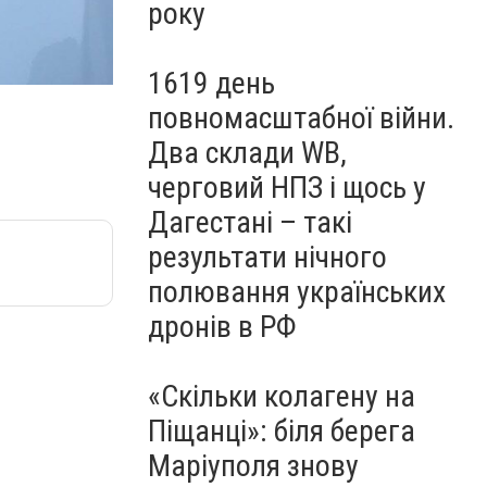
року
1619 день
повномасштабної війни.
Два склади WB,
черговий НПЗ і щось у
Дагестані – такі
результати нічного
полювання українських
дронів в РФ
«Скільки колагену на
Піщанці»: біля берега
Маріуполя знову