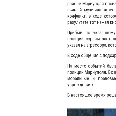
районе Мариуполя произ
пьяный мужчина агресс
конфликт, в ходе кото
результате тот нажал кн
Прибыв по указанному
полиции охраны застал
указал на агрессора, ко
В ходе общения с подоз
На место событий была
полиции Мариуполя. Во 
моральные и правовы
учреждениях.
В настоящее время реша