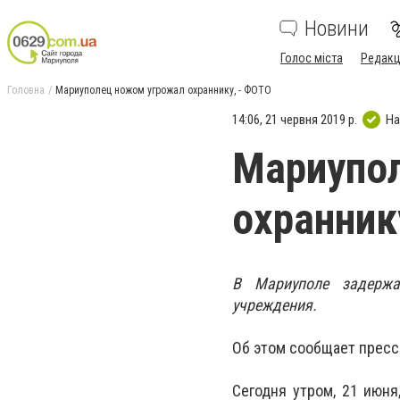
Новини
Голос міста
Редакц
Головна
Мариуполец ножом угрожал охраннику, - ФОТО
14:06, 21 червня 2019 р.
На
Мариупо
охранник
В Мариуполе задержа
учреждения.
Об этом сообщает пресс
Сегодня утром, 21 июн