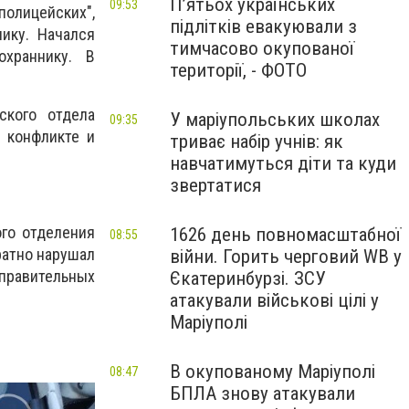
П’ятьох українських
09:53
полицейских",
підлітків евакуювали з
ику. Начался
тимчасово окупованої
 охраннику. В
території, - ФОТО
ского отдела
У маріупольських школах
09:35
о конфликте и
триває набір учнів: як
навчатимуться діти та куди
звертатися
го отделения
1626 день повномасштабної
08:55
ратно нарушал
війни. Горить черговий WB у
равительных
Єкатеринбурзі. ЗСУ
атакували військові цілі у
Маріуполі
В окупованому Маріуполі
08:47
БПЛА знову атакували