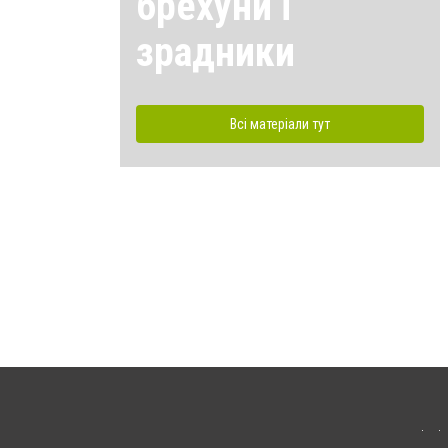
брехуни і
зрадники
Всі матеріали тут