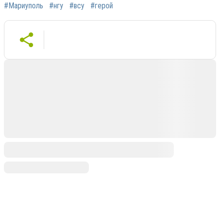
#Мариуполь
#нгу
#всу
#герой