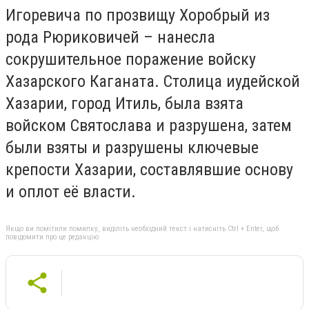
Игоревича по прозвищу Хоробрый из
рода Рюриковичей – нанесла
сокрушительное поражение войску
Хазарского Каганата. Столица иудейской
Хазарии, город Итиль, была взята
войском Святослава и разрушена, затем
были взяты и разрушены ключевые
крепости Хазарии, составлявшие основу
и оплот её власти.
Якщо ви помітили помилку, виділіть необхідний текст і натисніть Ctrl + Enter, щоб
повідомити про це редакцію