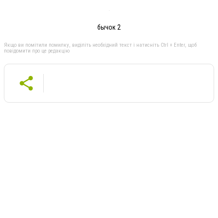
бычок 2
Якщо ви помітили помилку, виділіть необхідний текст і натисніть Ctrl + Enter, щоб
повідомити про це редакцію