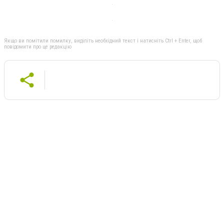
Якщо ви помітили помилку, виділіть необхідний текст і натисніть Ctrl + Enter, щоб
повідомити про це редакцію