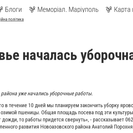
Блоги
Меморіал. Маріуполь
Карта 
ійна політика
вье началась уборочн
 района уже начались уборочные работы.
то в течение 10 дней мы планируем закончить уборку яров
е озимой пшеницы. Общая площадь посева под эти культуры
т дожди, то работы придется свернуть», - рассказывает 06
енного развития Новоазовского района Анатолий Порохня