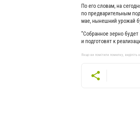
По его словам, на сегод
по предварительным под
мае, нынешний урожай б
"Собранное зерно будет 
и подготовят к реализац
Якщо ви помітили помилку, виділіть нео