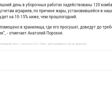
няшний день в уборочных работах задействованы 120 комба
счетам аграриев, по причине жары, установившейся в наши
удет на 10-15% ниже, чем прошлогодний.
помещено в хранилища, где его просушат, доведут до тре
ии", - отмечает Анатолий Порохня.
бхідний текст і натисніть Ctrl + Enter, щоб повідомити про це редакцію