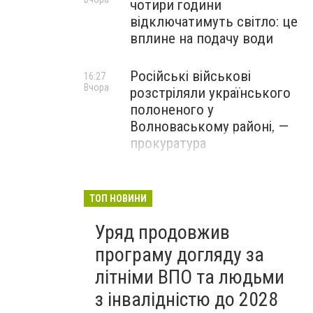
чотири години
відключатимуть світло: це
вплине на подачу води
Російські військові
16:27
Вчора
розстріляли українського
полоненого у
Волноваському районі, —
прокуратура
У Маріуполі окупаційна
16:06
Вчора
адміністрація оскаржує
ТОП НОВИНИ
визнане російськими
Уряд продовжив
судами право власності на
житло
програму догляду за
літніми ВПО та людьми
з інвалідністю до 2028