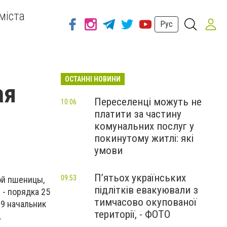
міста
Рус
ОСТАННІ НОВИНИ
ая
Переселенці можуть не
10:06
платити за частину
комунальних послуг у
покинутому житлі: які
умови
П’ятьох українських
09:53
ой пшеницы,
підлітків евакуювали з
 - порядка 25
тимчасово окупованої
29 начальник
території, - ФОТО
.