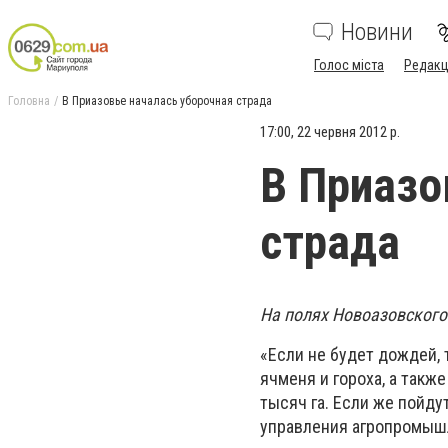
Новини
Голос міста
Редакц
Головна
В Приазовье началась уборочная страда
17:00, 22 червня 2012 р.
В Приазо
страда
На полях Новоазовского
«Если не будет дождей, 
ячменя и гороха, а такж
тысяч га. Если же пойду
управления агропромышл