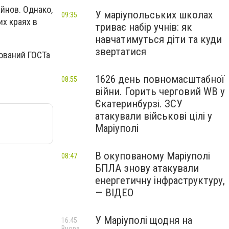
йнов. Однако,
У маріупольських школах
09:35
х краях в
триває набір учнів: як
навчатимуться діти та куди
звертатися
бований ГОСТа
1626 день повномасштабної
08:55
війни. Горить черговий WB у
Єкатеринбурзі. ЗСУ
атакували військові цілі у
Маріуполі
В окупованому Маріуполі
08:47
БПЛА знову атакували
енергетичну інфраструктуру,
— ВІДЕО
У Маріуполі щодня на
16:45
Вчора