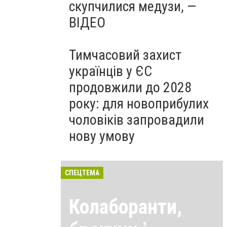
скупчилися медузи, —
ВІДЕО
Тимчасовий захист
українців у ЄС
продовжили до 2028
року: для новоприбулих
чоловіків запровадили
нову умову
СПЕЦТЕМА
Колаборанти,