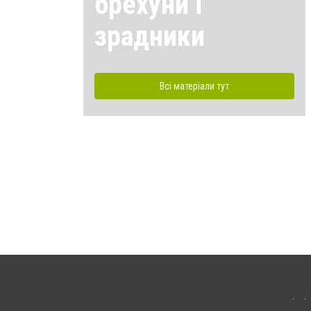
брехуни і
зрадники
Всі матеріали тут