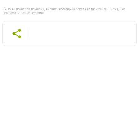
Якщо ви помітили помилку, виділіть необхідний текст і натисніть Ctrl + Enter, щоб
повідомити про це редакцію