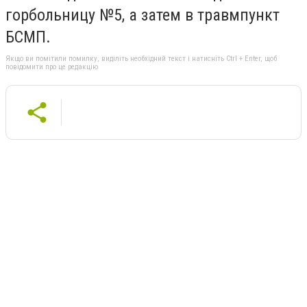
горбольницу №5, а затем в травмпункт
БСМП.
Якщо ви помітили помилку, виділіть необхідний текст і натисніть Ctrl + Enter, щоб
повідомити про це редакцію