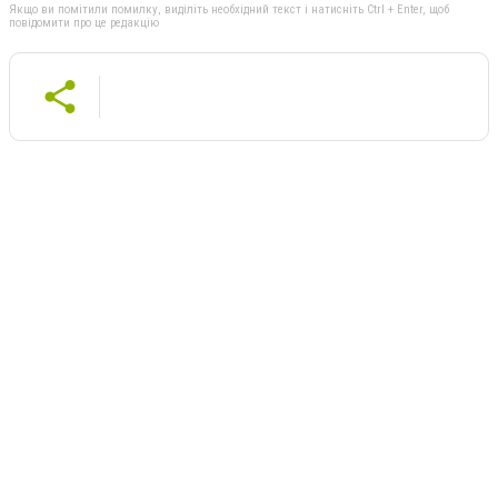
Якщо ви помітили помилку, виділіть необхідний текст і натисніть Ctrl + Enter, щоб
повідомити про це редакцію