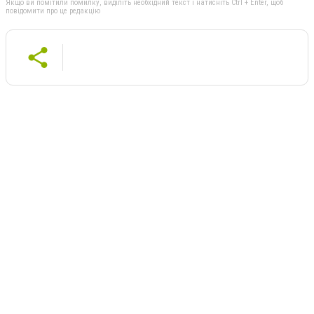
Якщо ви помітили помилку, виділіть необхідний текст і натисніть Ctrl + Enter, щоб
повідомити про це редакцію