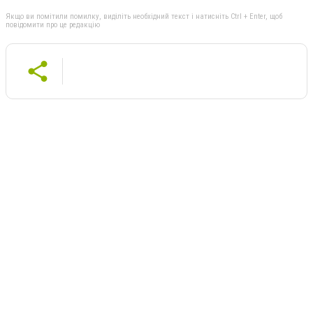
Якщо ви помітили помилку, виділіть необхідний текст і натисніть Ctrl + Enter, щоб
повідомити про це редакцію