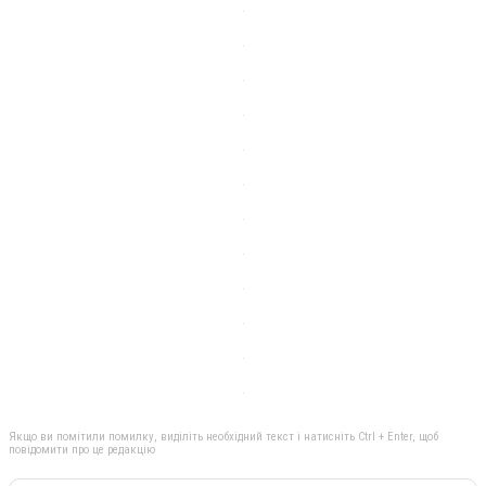
Якщо ви помітили помилку, виділіть необхідний текст і натисніть Ctrl + Enter, щоб
повідомити про це редакцію