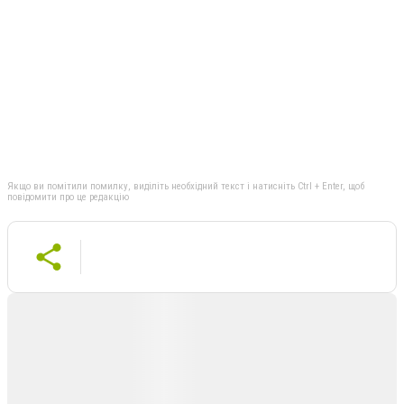
Якщо ви помітили помилку, виділіть необхідний текст і натисніть Ctrl + Enter, щоб
повідомити про це редакцію