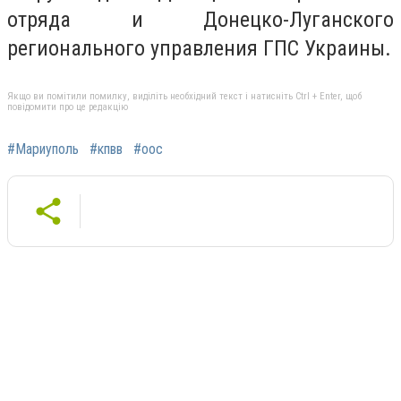
отряда и Донецко-Луганского
регионального управления ГПС Украины.
Якщо ви помітили помилку, виділіть необхідний текст і натисніть Ctrl + Enter, щоб
повідомити про це редакцію
#Мариуполь
#кпвв
#оос