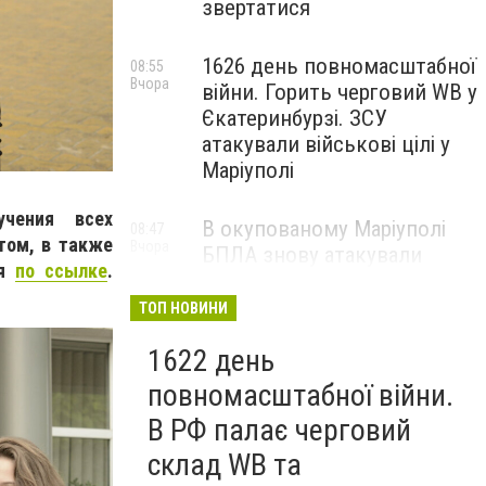
звертатися
1626 день повномасштабної
08:55
Вчора
війни. Горить черговий WB у
Єкатеринбурзі. ЗСУ
атакували військові цілі у
Маріуполі
чения всех
В окупованому Маріуполі
08:47
том, в также
Вчора
БПЛА знову атакували
ся
по ссылке
.
енергетичну інфраструктуру,
— ВІДЕО
ТОП НОВИНИ
1622 день
повномасштабної війни.
В РФ палає черговий
склад WB та