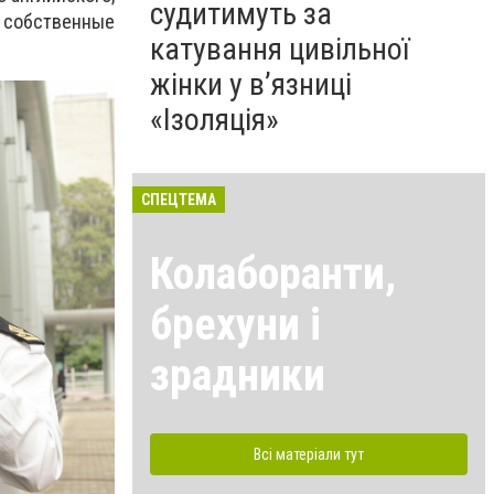
судитимуть за
 собственные
катування цивільної
жінки у в’язниці
«Ізоляція»
СПЕЦТЕМА
Колаборанти,
брехуни і
зрадники
Всі матеріали тут