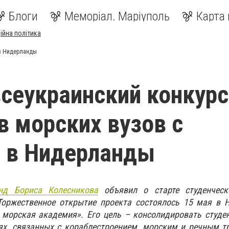
Блоги
Меморіал. Маріуполь
Карта 
ійна політика
 в Нидерланды
сеукраинский конкурс
в морских вузов с
 в Нидерланды
нд Бориса Колесникова
объявил о старте студенческ
Торжественное открытие проекта состоялось 15 мая в 
 морская академия». Его цель – консолидировать студе
ях, связанных с кораблестроением, морским и речным т