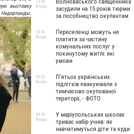
Волноваського священника
13:00
ную выставку
Вчора
засудили на 15 років тюрми
нды.
за пособництво окупантам
Переселенці можуть не
10:06
Вчора
платити за частину
комунальних послуг у
покинутому житлі: які
умови
П’ятьох українських
09:53
Вчора
підлітків евакуювали з
тимчасово окупованої
території, - ФОТО
У маріупольських школах
09:35
Вчора
триває набір учнів: як
навчатимуться діти та куди