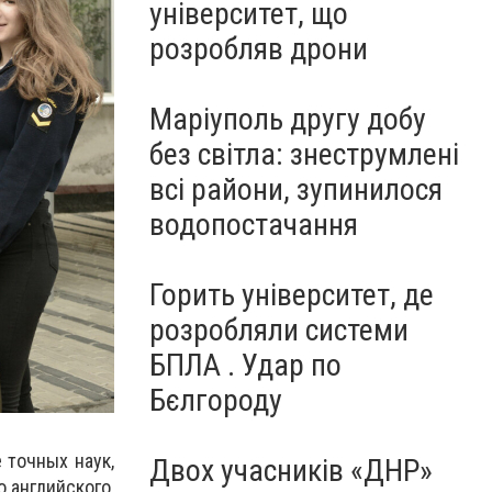
університет, що
розробляв дрони
Маріуполь другу добу
без світла: знеструмлені
всі райони, зупинилося
водопостачання
Горить університет, де
розробляли системи
БПЛА . Удар по
Бєлгороду
 точных наук,
Двох учасників «ДНР»
 английского,