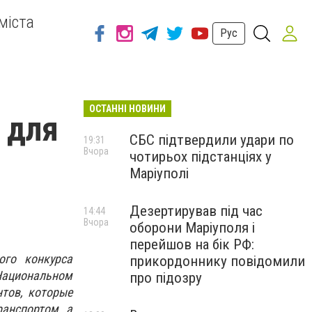
міста
Рус
ОСТАННІ НОВИНИ
 для
СБС підтвердили удари по
19:31
Вчора
чотирьох підстанціях у
Маріуполі
Дезертирував під час
14:44
Вчора
оборони Маріуполя і
перейшов на бік РФ:
ого конкурса
прикордоннику повідомили
Национальном
про підозру
нтов, которые
ранспортом, а