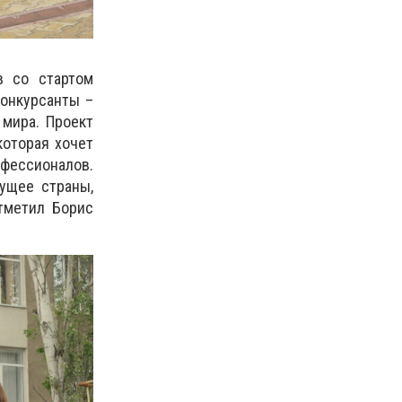
в со стартом
конкурсанты –
 мира. Проект
оторая хочет
офессионалов.
дущее страны,
тметил Борис