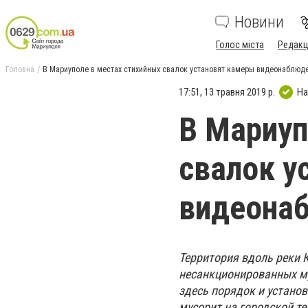
Новини
Голос міста
Редакц
Головна
В Мариуполе в местах стихийных свалок установят камеры видеонаблюде
17:51, 13 травня 2019 р.
На
В Мариуп
свалок у
видеонаб
Территория вдоль реки 
несанкционированных му
здесь порядок и устано
мусорит на городской те