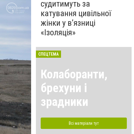
судитимуть за
катування цивільної
жінки у в’язниці
«Ізоляція»
СПЕЦТЕМА
Колаборанти,
брехуни і
зрадники
Всі матеріали тут