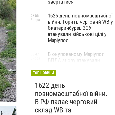
звертатися
1626 день повномасштабної
08:55
Вчора
війни. Горить черговий WB у
Єкатеринбурзі. ЗСУ
атакували військові цілі у
Маріуполі
В окупованому Маріуполі
08:47
Вчора
БПЛА знову атакували
енергетичну інфраструктуру,
— ВІДЕО
ТОП НОВИНИ
1622 день
повномасштабної війни.
В РФ палає черговий
склад WB та