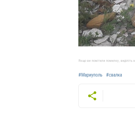
Якщо ви помітили помилку, виділіть нео
#Мариуполь
#свалка