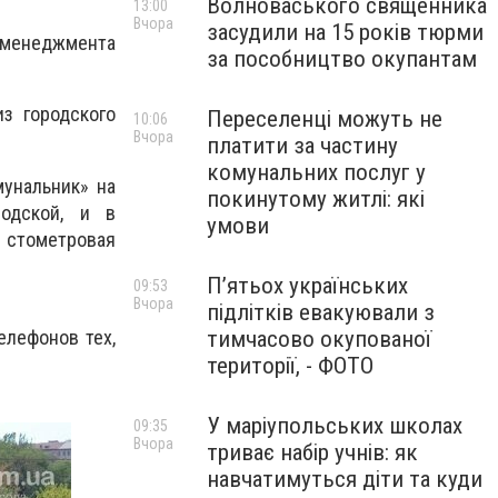
Волноваського священника
13:00
Вчора
засудили на 15 років тюрми
оменеджмента
за пособництво окупантам
из городского
Переселенці можуть не
10:06
Вчора
платити за частину
комунальних послуг у
унальник» на
покинутому житлі: які
родской, и в
умови
ь стометровая
П’ятьох українських
09:53
Вчора
підлітків евакуювали з
елефонов тех,
тимчасово окупованої
території, - ФОТО
У маріупольських школах
09:35
Вчора
триває набір учнів: як
навчатимуться діти та куди