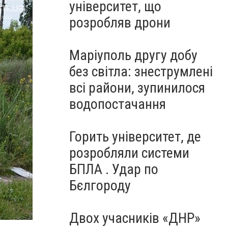
університет, що
розробляв дрони
Маріуполь другу добу
без світла: знеструмлені
всі райони, зупинилося
водопостачання
Горить університет, де
розробляли системи
БПЛА . Удар по
Бєлгороду
Двох учасників «ДНР»