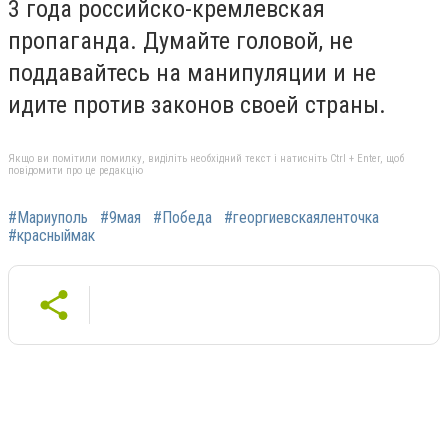
3 года российско-кремлевская
пропаганда. Думайте головой, не
поддавайтесь на манипуляции и не
идите против законов своей страны.
Якщо ви помітили помилку, виділіть необхідний текст і натисніть Ctrl + Enter, щоб
повідомити про це редакцію
#Мариуполь
#9мая
#Победа
#георгиевскаяленточка
#красныймак