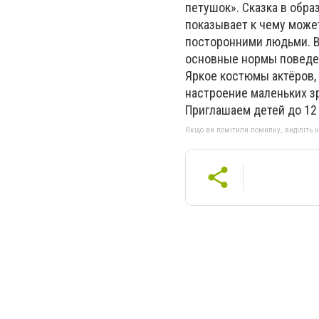
петушок». Сказка в обра
показывает к чему може
посторонними людьми. В
основные нормы поведен
Яркое костюмы актёров,
настроение маленьких з
Приглашаем детей до 12
Якщо ви помітили помилку, виділіть нео