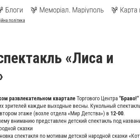
Блоги
Меморіал. Маріуполь
Карта 
ійна політика
спектакль «Лиса и
»
ком развлекательном квартале
Торгового Центра
"Браво!"
их зрителей каждые выходные весны. Кукольный спектакл
 втором этаже (возле отдела «Мир Детства») в
12-00
.
ашему вниманию представлен детский спектакль под назван
родной сказки
новка спектакля по мотивам детской народной сказки «Кот 