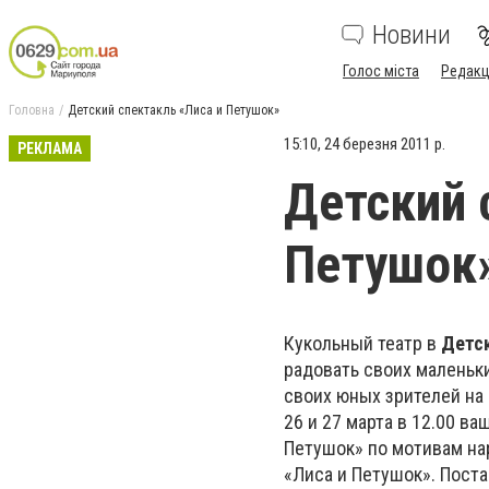
Новини
Голос міста
Редакц
Головна
Детский спектакль «Лиса и Петушок»
15:10, 24 березня 2011 р.
РЕКЛАМА
Детский 
Петушок
Кукольный театр в
Детс
радовать своих маленьк
своих юных зрителей на
26 и 27 марта в 12.00 в
Петушок» по мотивам на
«Лиса и Петушок». Поста