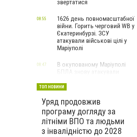
звертатися
1626 день повномасштабної
08:55
війни. Горить черговий WB у
Єкатеринбурзі. ЗСУ
атакували військові цілі у
Маріуполі
В окупованому Маріуполі
08:47
БПЛА знову атакували
енергетичну інфраструктуру,
— ВІДЕО
ТОП НОВИНИ
Уряд продовжив
програму догляду за
літніми ВПО та людьми
з інвалідністю до 2028