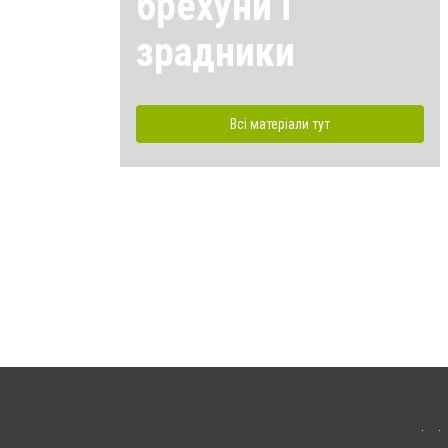
брехуни і
зрадники
Всі матеріали тут