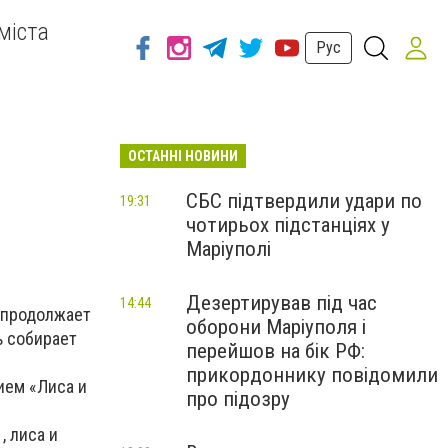
міста
Рус
ОСТАННІ НОВИНИ
СБС підтвердили удари по
19:31
чотирьох підстанціях у
Маріуполі
Дезертирував під час
14:44
продолжает
оборони Маріуполя і
ь собирает
перейшов на бік РФ:
прикордоннику повідомили
ием «Лиса и
про підозру
, лиса и