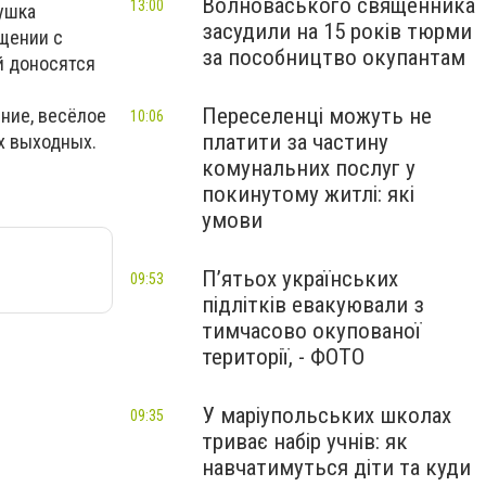
Волноваського священника
13:00
тушка
засудили на 15 років тюрми
щении с
за пособництво окупантам
й доносятся
Переселенці можуть не
ние, весёлое
10:06
платити за частину
х выходных.
комунальних послуг у
покинутому житлі: які
умови
П’ятьох українських
09:53
підлітків евакуювали з
тимчасово окупованої
території, - ФОТО
У маріупольських школах
09:35
триває набір учнів: як
навчатимуться діти та куди