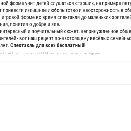
зной форме учит детей слушаться старших, на примере пе
т привести излишнее любопытство и неосторожность в об
 игровой форме во время спектакля до маленьких зрителе
ия, понятия о добре и зле.
 интересный и поучительный сюжет, непринужденное обще
рителей- вот наш рецепт по-настоящему весёлых семейны
 лет.
Спектакль для всех бесплатный!
бхідний текст і натисніть Ctrl + Enter, щоб повідомити про це редакцію