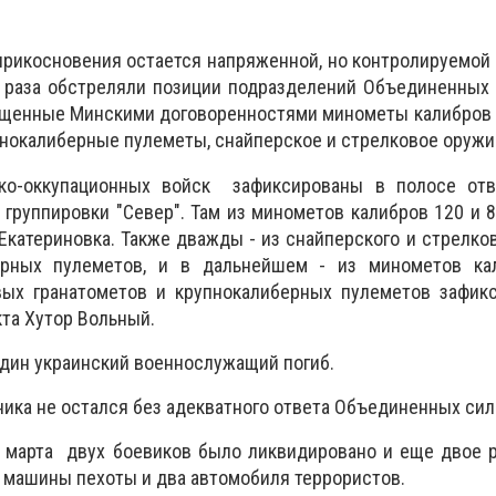
прикосновения остается напряженной, но контролируемой 
 раза обстреляли позиции подразделений Объединенных 
щенные Минскими договоренностями минометы калибров 1
пнокалиберные пулеметы, снайперское и стрелковое оружи
ко-оккупационных войск зафиксированы в полосе отв
 группировки "Север". Там из минометов калибров 120 и 
Екатериновка. Также дважды - из снайперского и стрелков
ерных пулеметов, и в дальнейшем - из минометов ка
вых гранатометов и крупнокалиберных пулеметов зафикс
кта Хутор Вольный.
дин украинский военнослужащий погиб.
ника не остался без адекватного ответа Объединенных сил
8 марта двух боевиков было ликвидировано и еще двое 
 машины пехоты и два автомобиля террористов.