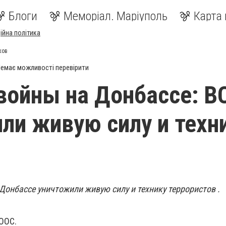
Блоги
Меморіал. Маріуполь
Карта 
ійна політика
ков
емає можливості перевірити
войны на Донбассе: В
ли живую силу и техн
в
Донбассе уничтожили живую силу и технику террористов .
ООС.