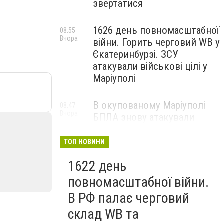
звертатися
1626 день повномасштабної
08:55
Вчора
війни. Горить черговий WB у
Єкатеринбурзі. ЗСУ
атакували військові цілі у
Маріуполі
В окупованому Маріуполі
08:47
Вчора
БПЛА знову атакували
енергетичну інфраструктуру,
— ВІДЕО
ТОП НОВИНИ
1622 день
повномасштабної війни.
В РФ палає черговий
склад WB та