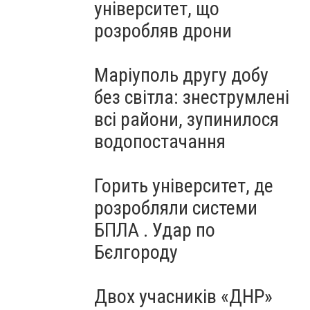
університет, що
розробляв дрони
Маріуполь другу добу
без світла: знеструмлені
всі райони, зупинилося
водопостачання
Горить університет, де
розробляли системи
БПЛА . Удар по
Бєлгороду
Двох учасників «ДНР»