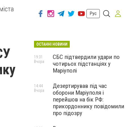
міста
Рус
ОСТАННІ НОВИНИ
СУ
СБС підтвердили удари по
19:31
Вчора
чотирьох підстанціях у
ику
Маріуполі
Дезертирував під час
14:44
Вчора
оборони Маріуполя і
перейшов на бік РФ:
прикордоннику повідомили
про підозру