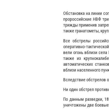
Обстановка на линии со
пророссийские НВФ три
трижды применив запре
также гранатометы, кру
Все обстрелы российс
оперативно-тактической
вели огонь вблизи села 
также из крупнокалиб
автоматических станко
вблизи населенного пун
Вследствие обстрелов о
Ни один обстрел против
По данным разведки, 1
уничтожены две боевые