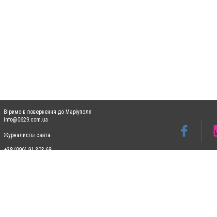
Віримо в повернення до Маріуполя
info@0629.com.ua
Журналисты сайта
+38 (096) 91 303 68
Допускається цитування матеріалів без отримання попередньої згоди 0629.com.ua за
пошукових систем гіперпосилання на цитовані статті не нижче другого абзацу в тек
Матеріали з плашками "Новини компаній", "Промо", "Партнерський матеріал", "Партнер
Реклама на сайті
Ф