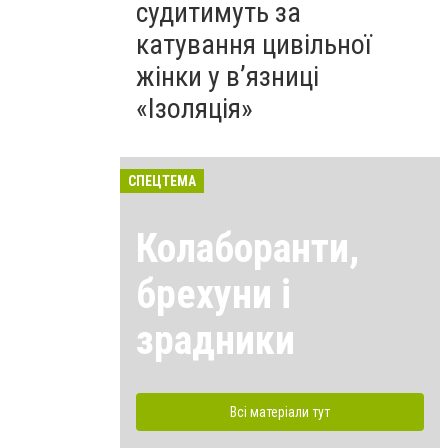
судитимуть за
катування цивільної
жінки у в’язниці
«Ізоляція»
СПЕЦТЕМА
Колаборанти,
брехуни і
зрадники
Всі матеріали тут