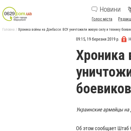
Новини
Голос міста
Редакц
Головна
Хроника войны на Донбассе: ВСУ уничтожили живую силу и технику боеви
09:15, 19 березня 2019 р.
Н
Хроника 
уничтожи
боевико
Украинские армейцы на 
Об этом сообщает Штаб 