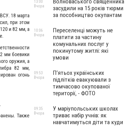
Волноваського священника
13:00
Вчора
засудили на 15 років тюрми
за пособництво окупантам
ВСУ. 18 марта
сил, при этом
20 и 82 мм, а
Переселенці можуть не
10:06
Вчора
е.
платити за частину
комунальних послуг у
етственности
покинутому житлі: які
82 мм боевики
умови
ого оружия, а
либра 82 мм,
П’ятьох українських
09:53
ирован огонь
Вчора
підлітків евакуювали з
тимчасово окупованої
території, - ФОТО
.
У маріупольських школах
09:35
Вчора
триває набір учнів: як
ранены. Также
навчатимуться діти та куди