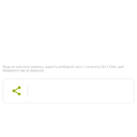
Якщо ви помітили помилку, виділіть необхідний текст і натисніть Ctrl + Enter, щоб
повідомити про це редакцію