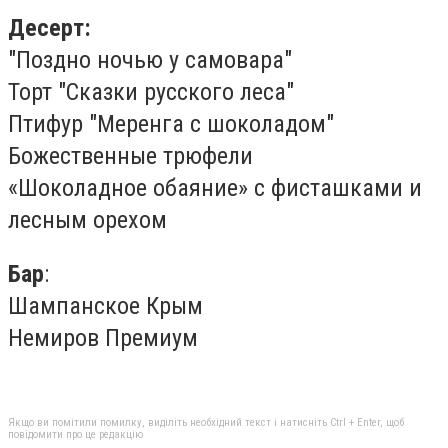
Десерт:
"Поздно ночью у самовара"
Торт "Сказки русского леса"
Птифур "Меренга с шоколадом"
Божественные трюфели
«Шоколадное обаяние» с фисташками и
лесным орехом
Бар
:
Шампанское Крым
Немиров Премиум
Якщо ви помітили помилку, виділіть необхідний текст і натисніть Ctrl + Enter, щоб
повідомити про це редакцію