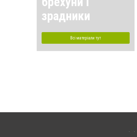
брехуни і
зрадники
Всі матеріали тут