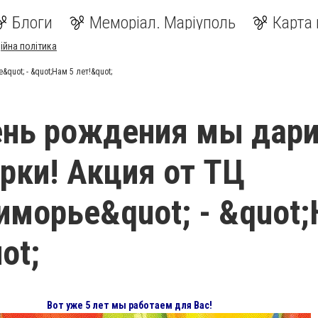
Блоги
Меморіал. Маріуполь
Карта 
ійна політика
quot; - &quot;Нам 5 лет!&quot;
ень рождения мы дар
рки! Акция от ТЦ
иморье&quot; - &quot
ot;
Вот уже 5 лет мы работаем для Вас!