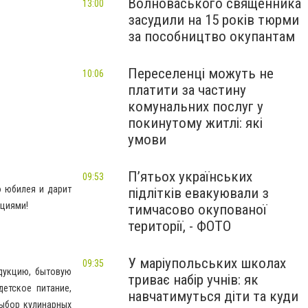
Волноваського священника
13:00
засудили на 15 років тюрми
за пособництво окупантам
Переселенці можуть не
10:06
платити за частину
комунальних послуг у
покинутому житлі: які
умови
П’ятьох українських
09:53
о юбилея и дарит
підлітків евакуювали з
циями!
тимчасово окупованої
території, - ФОТО
У маріупольських школах
09:35
дукцию, бытовую
триває набір учнів: як
етское питание,
навчатимуться діти та куди
выбор кулинарных