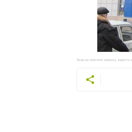
Якщо ви помітили помилку, виділіть нео