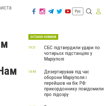
міста
Рус
ОСТАННІ НОВИНИ
им
СБС підтвердили удари по
19:31
чотирьох підстанціях у
Маріуполі
;Нам
Дезертирував під час
14:44
оборони Маріуполя і
перейшов на бік РФ:
прикордоннику повідомили
про підозру