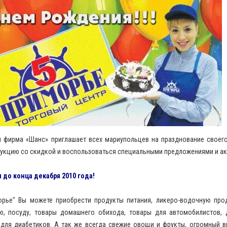
и фирма «Шанс» приглашает всех мариупольцев на празднование своег
укцию со скидкой и воспользоваться специальными предложениями и ак
 до конца декабря 2010 года!
орье" Вы можете приобрести продукты питания, ликеро-водочную про
ю, посуду, товары домашнего обихода, товары для автомобилистов, д
 для диабетиков. А так же всегда свежие овощи и фрукты, огромный 