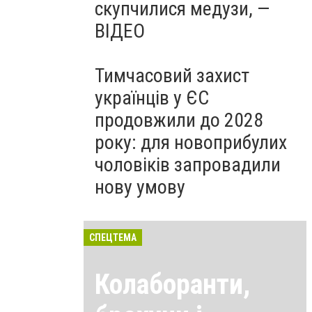
скупчилися медузи, —
ВІДЕО
Тимчасовий захист
українців у ЄС
продовжили до 2028
року: для новоприбулих
чоловіків запровадили
нову умову
СПЕЦТЕМА
Колаборанти,