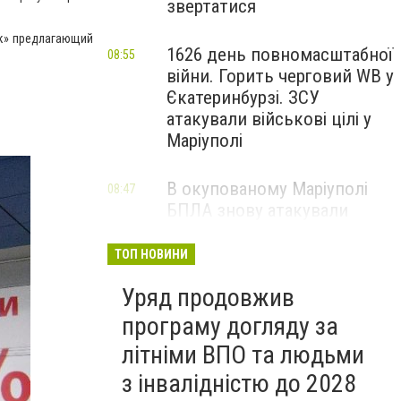
звертатися
ок» предлагающий
1626 день повномасштабної
08:55
війни. Горить черговий WB у
Єкатеринбурзі. ЗСУ
атакували військові цілі у
Маріуполі
В окупованому Маріуполі
08:47
БПЛА знову атакували
енергетичну інфраструктуру,
— ВІДЕО
ТОП НОВИНИ
Уряд продовжив
програму догляду за
літніми ВПО та людьми
з інвалідністю до 2028