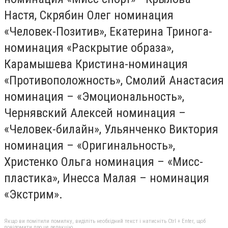
Настя, Скрябин Олег номинация
«Человек-Позитив», Екатерина Тринога-
номинация «Раскрытие образа»,
Карамышева Кристина-номинация
«Противоположность», Смолий Анастасия
номинация – «Эмоциональность»,
Чернявский Алексей номинация –
«Человек-билайн», Ульянченко Виктория
номинация – «Оригинальность»,
Христенко Ольга номинация – «Мисс-
пластика», Инесса Малая – номинация
«Экстрим».
Якщо ви помітили помилку, виділіть необхідний текст і натисніть Ctrl + Enter, щоб
повідомити про це редакцію