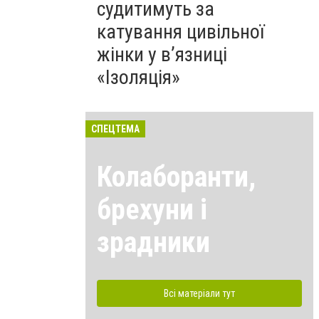
судитимуть за
катування цивільної
жінки у в’язниці
«Ізоляція»
СПЕЦТЕМА
Колаборанти,
брехуни і
зрадники
Всі матеріали тут