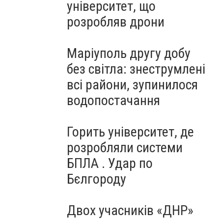
університет, що
розробляв дрони
Маріуполь другу добу
без світла: знеструмлені
всі райони, зупинилося
водопостачання
Горить університет, де
розробляли системи
БПЛА . Удар по
Бєлгороду
Двох учасників «ДНР»