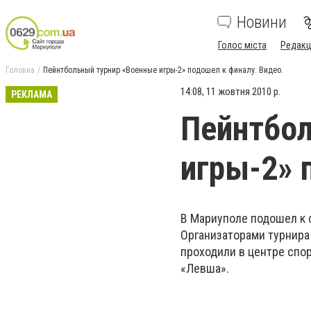
Новини
Голос міста
Редакц
Головна
Пейнтбольный турнир «Военные игры-2» подошел к финалу. Видео.
14:08, 11 жовтня 2010 р.
РЕКЛАМА
Пейнтбол
игры-2» 
В Мариуполе подошел к 
Организаторами турнир
проходили в центре спор
«Левша».