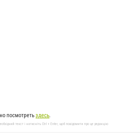
жно посмотреть
здесь
.
бхідний текст і натисніть Ctrl + Enter, щоб повідомити про це редакцію