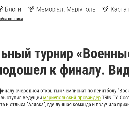
Блоги
Меморіал. Маріуполь
Карта 
ійна політика
ьный турнир «Военны
подошел к финалу. Ви
финалу очередной открытый чемпионат по пейнтболу "Воен
а выступил ведущий
мариупольский провайдер
TRINITY. Сос
та и отдыха "Аляска", где лучшая команда и получила приз