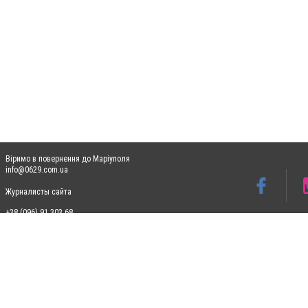
Віримо в повернення до Маріуполя
info@0629.com.ua
Журналисты сайта
+38 (096) 91 303 68
Допускається цитування матеріалів без отримання попередньої згоди 0629.com.ua за
пошукових систем гіперпосилання на цитовані статті не нижче другого абзацу в тек
Матеріали з плашками "Новини компаній", "Промо", "Партнерський матеріал", "Партнер
Реклама на сайті
Ф