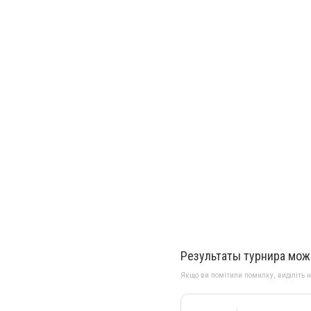
Результаты турнира мо
Якщо ви помітили помилку, виділіть нео