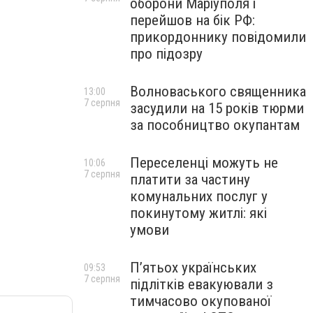
оборони Маріуполя і
перейшов на бік РФ:
прикордоннику повідомили
про підозру
Волноваського священника
13:00
7 серпня
засудили на 15 років тюрми
за пособництво окупантам
Переселенці можуть не
10:06
7 серпня
платити за частину
комунальних послуг у
покинутому житлі: які
умови
П’ятьох українських
09:53
7 серпня
підлітків евакуювали з
тимчасово окупованої