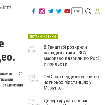
міста
Рус
ОСТАННІ НОВИНИ
е
В Генштабі розкрили
14:56
Вчора
наслідки атаки . ЗСУ
део.
масовано вдарили по Росії,
є прильоти
ные игры-2".
СБС підтвердили удари по
19:31
тязания
7 серпня
чотирьох підстанціях у
ы от магазина
Маріуполі
Дезертирував під час
14:44
7 серпня