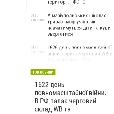
території, - ФОТО
У маріупольських школах
09:35
7 серпня
триває набір учнів: як
навчатимуться діти та куди
звертатися
1626 день повномасштабної
08:55
7 серпня
війни. Горить черговий WB у
Єкатеринбурзі. ЗСУ
атакували військові цілі у
Маріуполі
ТОП НОВИНИ
1622 день
повномасштабної війни.
В РФ палає черговий
склад WB та