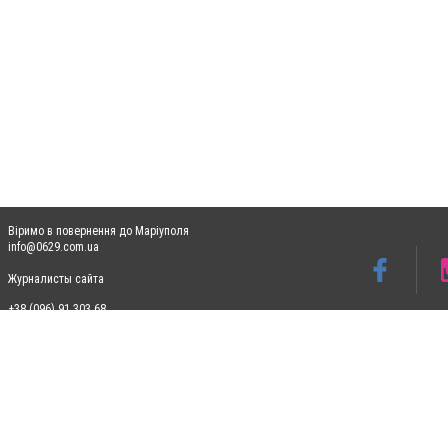
Віримо в повернення до Маріуполя
info@0629.com.ua
Журналисты сайта
+38 (096) 91 303 68
Допускається цитування матеріалів без отримання попередньої згоди 0629.com.ua за
пошукових систем гіперпосилання на цитовані статті не нижче другого абзацу в тек
Матеріали з плашками "Новини компаній", "Промо", "Партнерський матеріал", "Партнер
Реклама на сайті
Ф