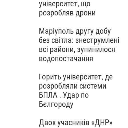
університет, що
розробляв дрони
Маріуполь другу добу
без світла: знеструмлені
всі райони, зупинилося
водопостачання
Горить університет, де
розробляли системи
БПЛА . Удар по
Бєлгороду
Двох учасників «ДНР»