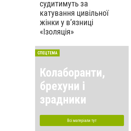
судитимуть за
катування цивільної
жінки у в’язниці
«Ізоляція»
СПЕЦТЕМА
Колаборанти,
брехуни і
зрадники
Всі матеріали тут