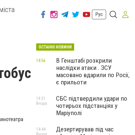
міста
Рус
ОСТАННІ НОВИНИ
В Генштабі розкрили
14:56
наслідки атаки . ЗСУ
тобус
масовано вдарили по Росії,
є прильоти
СБС підтвердили удари по
19:31
Вчора
чотирьох підстанціях у
Маріуполі
кинотеатра
Дезертирував під час
14:44
Вчора