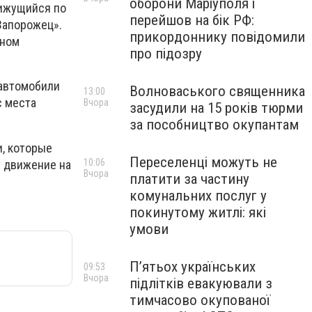
оборони Маріуполя і
вижущийся по
перейшов на бік РФ:
Запорожец».
прикордоннику повідомили
чном
про підозру
 автомобили
Волноваського священника
13:00
с места
Вчора
засудили на 15 років тюрми
за пособництво окупантам
, которые
Переселенці можуть не
10:06
т движение на
Вчора
платити за частину
комунальних послуг у
покинутому житлі: які
умови
П’ятьох українських
09:53
Вчора
підлітків евакуювали з
тимчасово окупованої