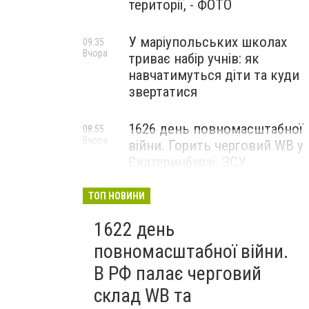
території, - ФОТО
У маріупольських школах
09:35
Вчора
триває набір учнів: як
навчатимуться діти та куди
звертатися
1626 день повномасштабної
08:55
Вчора
війни. Горить черговий WB у
Єкатеринбурзі. ЗСУ
атакували військові цілі у
Маріуполі
ТОП НОВИНИ
1622 день
повномасштабної війни.
В РФ палає черговий
склад WB та