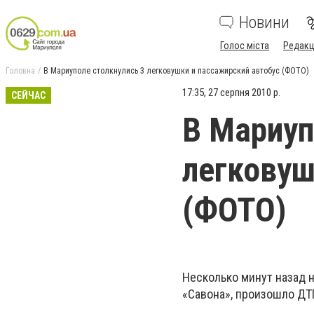
Новини
Голос міста
Редакц
Головна
В Мариуполе столкнулись 3 легковушки и пассажирский автобус (ФОТО)
17:35, 27 серпня 2010 р.
СЕЙЧАС
В Мариуп
легковуш
(ФОТО)
Несколько минут назад н
«Савона», произошло ДТ