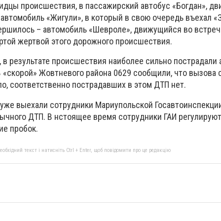
идцы происшествия, в пассажирский автобус «Богдан», д
 автомобиль «Жигули», в который в свою очередь въехал «
вершилось – автомобиль «Шевроле», движущийся во встре
ертой жертвой этого дорожного происшествия.
9, в результате происшествия наиболее сильно пострадали
В «скорой» Жовтневого района 0629 сообщили, что вызова 
ло, соответственно пострадавших в этом ДТП нет.
уже выехали сотрудники Мариупольской Госавтоинспекции
ычного ДТП. В нстоящее время сотрудники ГАИ регулирую
ие пробок.
бхідний текст і натисніть Ctrl + Enter, щоб повідомити про це редакцію