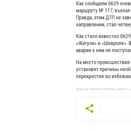
Как сообщили 0629 очев
маршруту № 117, въехал
Правда, этим ДТП не за
направлении, стал четв
Как стало известно 062
«Жигули» и «Шевроле». 
аварии к ним не поступа
На место происшествия 
установят причины необ
перекрестке во избежан
Якщо ви помітили помилку, виділіть нео