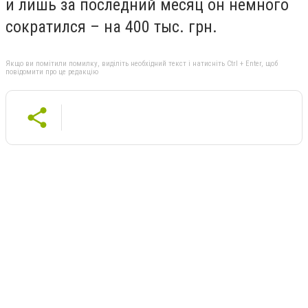
и лишь за последний месяц он немного
сократился – на 400 тыс. грн.
Якщо ви помітили помилку, виділіть необхідний текст і натисніть Ctrl + Enter, щоб
повідомити про це редакцію