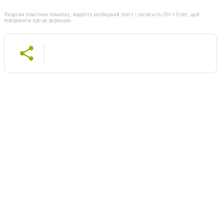
Якщо ви помітили помилку, виділіть необхідний текст і натисніть Ctrl + Enter, щоб
повідомити про це редакцію