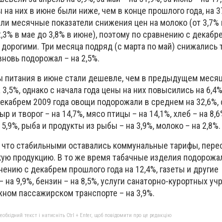
 на них в июне были ниже, чем в конце прошлого года, на 3
ли месячные показатели снижения цен на молоко (от 3,7% 
 2,3% в мае до 3,8% в июне), поэтому по сравнению с декаб
 дорогими. Три месяца подряд (с марта по май) снижались 
вновь подорожал – на 2,5%.
ы питания в июне стали дешевле, чем в предыдущем месяце
3,5%, однако с начала года цены на них повысились на 6,4%
екабрем 2009 года овощи подорожали в среднем на 32,6%, 
сыр и творог – на 14,7%, мясо птицы – на 14,1%, хлеб – на 8,6
5,9%, рыба и продукты из рыбы – на 3,9%, молоко – на 2,8%.
 что стабильными оставались коммунальные тарифы, пере
ую продукцию. В то же время табачные изделия подорожа
нию с декабрем прошлого года на 12,4%, газеты и другие
 на 9,9%, бензин – на 8,5%, услуги санаторно-курортных уч
жном пассажирском транспорте – на 3,9%.
бхідний текст і натисніть Ctrl + Enter, щоб повідомити про це редакцію