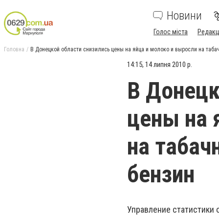
Новини
Голос міста
Редакц
Головна
В Донецкой области снизились цены на яйца и молоко и выросли на таба
14:15, 14 липня 2010 р.
В Донецк
цены на 
на табач
бензин
Управление статистики 