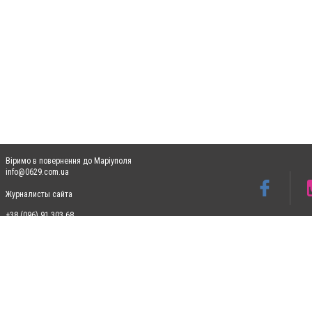
Віримо в повернення до Маріуполя
info@0629.com.ua
Журналисты сайта
+38 (096) 91 303 68
Допускається цитування матеріалів без отримання попередньої згоди 0629.com.ua за
пошукових систем гіперпосилання на цитовані статті не нижче другого абзацу в тек
Матеріали з плашками "Новини компаній", "Промо", "Партнерський матеріал", "Партнер
Реклама на сайті
Ф