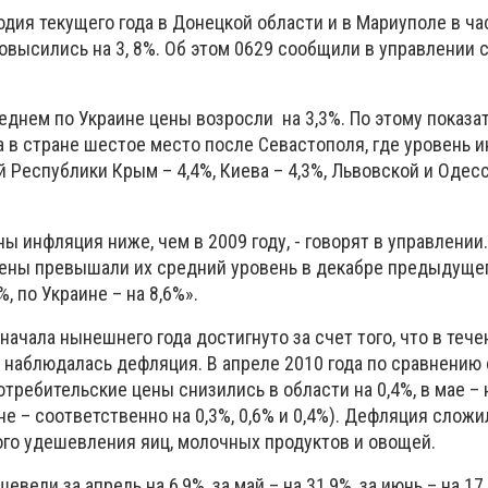
одия текущего года в Донецкой области и в Мариуполе в ча
овысились на 3, 8%. Об этом 0629 сообщили в управлении 
реднем по Украине цены возросли на 3,3%. По этому показа
а в стране шестое место после Севастополя, где уровень 
 Республики Крым – 4,4%, Киева – 4,3%, Львовской и Одес
ы инфляция ниже, чем в 2009 году, - говорят в управлении.
ены превышали их средний уровень в декабре предыдущег
, по Украине – на 8,6%».
начала нынешнего года достигнуто за счет того, что в тече
 наблюдалась дефляция. В апреле 2010 года по сравнению 
ебительские цены снизились в области на 0,4%, в мае – н
ине – соответственно на 0,3%, 0,6% и 0,4%). Дефляция сложи
ого удешевления яиц, молочных продуктов и овощей.
евели за апрель на 6,9%, за май – на 31,9%, за июнь – на 17,