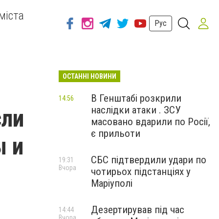
міста
Рус
ОСТАННІ НОВИНИ
В Генштабі розкрили
14:56
наслідки атаки . ЗСУ
сли
масовано вдарили по Росії,
є прильоти
ы и
СБС підтвердили удари по
19:31
Вчора
чотирьох підстанціях у
Маріуполі
Дезертирував під час
14:44
Вчора