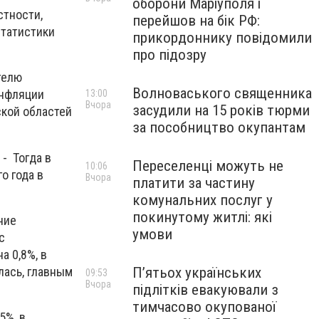
оборони Маріуполя і
стности,
перейшов на бік РФ:
статистики
прикордоннику повідомили
про підозру
телю
Волноваського священника
инфляции
13:00
Вчора
засудили на 15 років тюрми
ской областей
за пособництво окупантам
 - Тогда в
Переселенці можуть не
10:06
о года в
Вчора
платити за частину
комунальних послуг у
покинутому житлі: які
ние
умови
с
а 0,8%, в
лась, главным
П’ятьох українських
09:53
Вчора
підлітків евакуювали з
тимчасово окупованої
5%, в