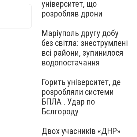
університет, що
розробляв дрони
Маріуполь другу добу
без світла: знеструмлені
всі райони, зупинилося
водопостачання
Горить університет, де
розробляли системи
БПЛА . Удар по
Бєлгороду
Двох учасників «ДНР»