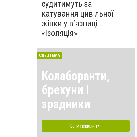
судитимуть за
катування цивільної
жінки у в’язниці
«Ізоляція»
СПЕЦТЕМА
Колаборанти,
брехуни і
зрадники
Всі матеріали тут