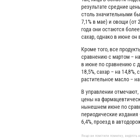
результате средние цены
столь значительными бы
7,1% в мае) и овощи (от
года они остаются более
сахар, однако в июне он 
Кроме того, все продукт
сравнению с мартом – на 
в июне по сравнению с д
18,5%, сахар – на 14,8%, 
растительное масло – на 
В управлении отмечают,
цены на фармацевтическ
нынешнем июне по сравне
периодические издания –
6,4%, проезд в автодоро
Якщо ви помітили помилку, виділіть нео