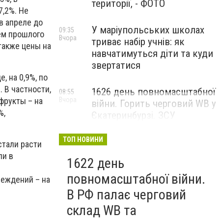
території, - ФОТО
7,2%. Не
в апреле до
У маріупольських школах
09:35
рем прошлого
Вчора
триває набір учнів: як
также цены на
навчатимуться діти та куди
звертатися
, на 0,9%, по
. В частности,
1626 день повномасштабної
08:55
Вчора
фрукты – на
війни. Горить черговий WB у
%,
Єкатеринбурзі. ЗСУ
атакували військові цілі у
Маріуполі
ТОП НОВИНИ
стали расти
ли в
1622 день
повномасштабної війни.
реждений – на
В РФ палає черговий
склад WB та