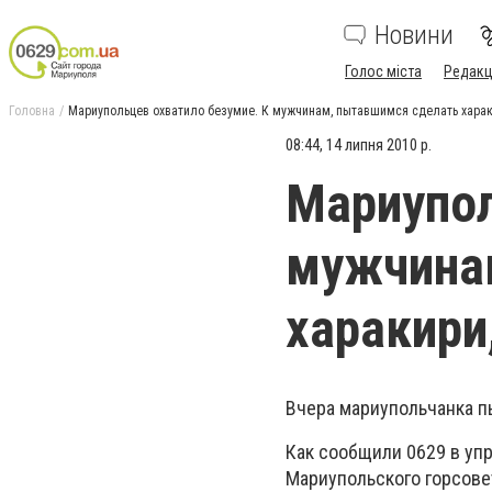
Новини
Голос міста
Редакц
Головна
Мариупольцев охватило безумие. К мужчинам, пытавшимся сделать хара
08:44, 14 липня 2010 р.
Мариупол
мужчина
харакири
Вчера мариупольчанка пы
Как сообщили 0629 в уп
Мариупольского горсовет