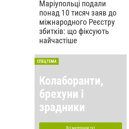
Маріупольці подали
понад 10 тисяч заяв до
міжнародного Реєстру
збитків: що фіксують
найчастіше
СПЕЦТЕМА
Колаборанти,
брехуни і
зрадники
Всі матеріали тут