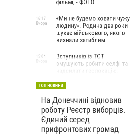
фільмі, - ФОТО
«Ми не будемо ховати чужу
16:17
Вчора
людину». Родина два роки
шукає військового, якого
визнали загиблим
Вступників із ТОТ
15:04
Вчора
змушують робити селфі та
надсилати геолокацію:
правозахисники звернулися
до МОН
ТОП НОВИНИ
На Донеччині відновив
роботу Реєстр виборців.
Єдиний серед
прифронтових громад