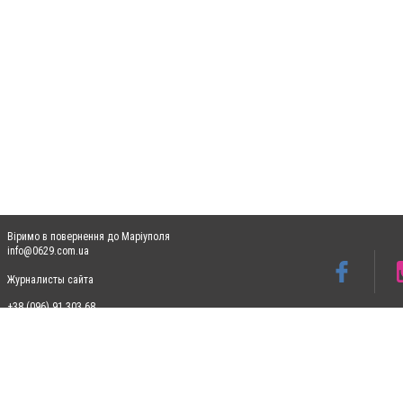
Віримо в повернення до Маріуполя
info@0629.com.ua
Журналисты сайта
+38 (096) 91 303 68
Допускається цитування матеріалів без отримання попередньої згоди 0629.com.ua за
пошукових систем гіперпосилання на цитовані статті не нижче другого абзацу в тек
Матеріали з плашками "Новини компаній", "Промо", "Партнерський матеріал", "Партнер