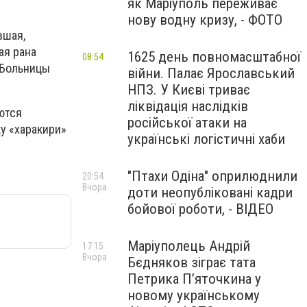
як Маріуполь переживає
нову водну кризу, - ФОТО
вшая,
ая рана
1625 день повномасштабної
08:54
 Больницы
війни. Палає Ярославський
НПЗ. У Києві триває
ліквідація наслідків
ются
російської атаки на
ку «харакири»
українські логістичні хаби
"Птахи Одіна" оприлюднили
20:54
Вчора
доти неопубліковані кадри
бойової роботи, - ВІДЕО
Маріуполець Андрій
17:15
Вчора
Бєдняков зіграє тата
Петрика П’яточкина у
новому українському