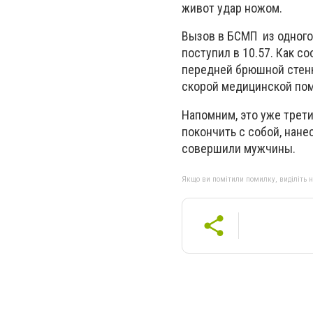
живот удар ножом.
Вызов в БСМП из одного
поступил в 10.57. Как с
передней брюшной стенк
скорой медицинской по
Напомним, это уже трети
покончить с собой, нане
совершили мужчины.
Якщо ви помітили помилку, виділіть нео