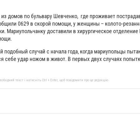
 из домов по бульвару Шевченко, где проживает пострада
ообщили 0629 в скорой помощи, у женщины – колото-резанн
и. Мариупольчанку доставили в хирургическое отделение
мощи.
й подобный случай с начала года, когда мариупольцы пыта
ся себе удар ножом в живот. В первых двух случаях попыт
бхідний текст і натисніть Ctrl + Enter, щоб повідомити про це редакцію