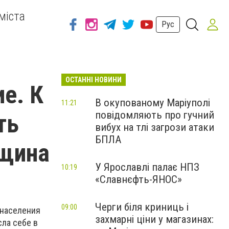
міста
Рус
ОСТАННІ НОВИНИ
е. К
В окупованому Маріуполі
11:21
повідомляють про гучний
ть
вибух на тлі загрози атаки
БПЛА
нщина
У Ярославлі палає НПЗ
10:19
«Славнєфть-ЯНОС»
Черги біля криниць і
09:00
 населения
захмарні ціни у магазинах:
сла себе в