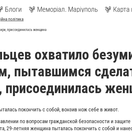
Блоги
Меморіал. Маріуполь
Карта 
ійна політика
кири, присоединилась женщина
ьцев охватило безуми
м, пытавшимся сдела
, присоединилась же
талась покончить с собой, вонзив нож себе в живот.
равлении по вопросам гражданской безопасности и защите
а, 29-летняя женщина пыталась покончить с собой и нане