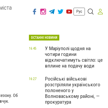
міста
Рус
ОСТАННІ НОВИНИ
У Маріуполі щодня на
16:45
чотири години
відключатимуть світло: це
вплине на подачу води
Російські військові
16:27
розстріляли українського
полоненого у
езону. Об
Волноваському районі, —
вчук.
прокуратура