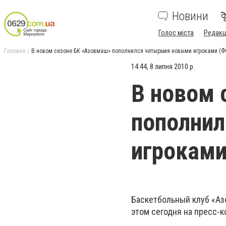
Новини
Голос міста
Редакц
Головна
В новом сезоне БК «Азовмаш» пополнился четырьмя новыми игроками (
14:44, 8 липня 2010 р.
В новом 
пополни
игроками
Баскетбольный клуб «Аз
этом сегодня на пресс-