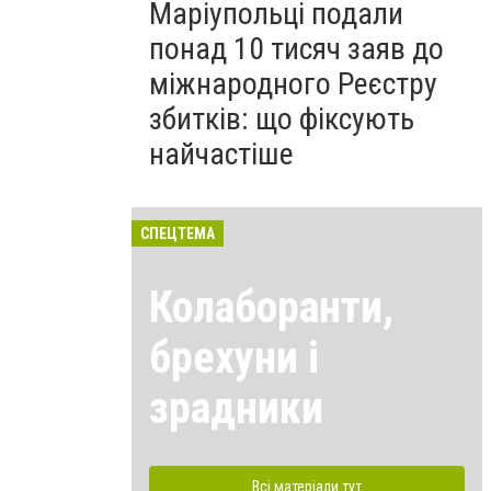
Маріупольці подали
понад 10 тисяч заяв до
міжнародного Реєстру
збитків: що фіксують
найчастіше
СПЕЦТЕМА
Колаборанти,
брехуни і
зрадники
Всі матеріали тут