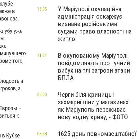
 клубе
У Маріуполі окупаційна
16:06
акже в
адміністрація оскаржує
звонова.
визнане російськими
судами право власності на
клубу уже
житло
ом
кже
 минувшего
В окупованому Маріуполі
11:21
роме того,
повідомляють про гучний
вибух на тлі загрози атаки
БПЛА
лодость и
гроков, а
Черги біля криниць і
09:00
захмарні ціни у магазинах:
 Европы –
як Маріуполь переживає
виться к
нову водну кризу, - ФОТО
1625 день повномасштабної
08:54
 в Кубке