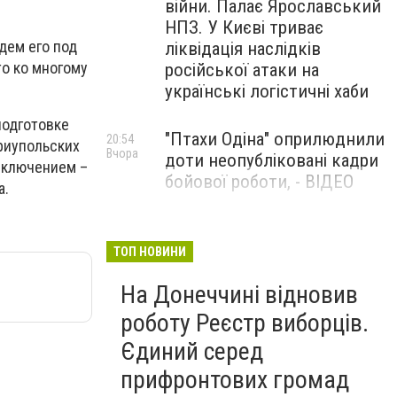
війни. Палає Ярославський
НПЗ. У Києві триває
дем его под
ліквідація наслідків
то ко многому
російської атаки на
українські логістичні хаби
подготовке
"Птахи Одіна" оприлюднили
20:54
ариупольских
Вчора
доти неопубліковані кадри
сключением –
бойової роботи, - ВІДЕО
а.
Маріуполець Андрій
17:15
Вчора
Бєдняков зіграє тата
ТОП НОВИНИ
Петрика П’яточкина у
На Донеччині відновив
новому українському
фільмі, - ФОТО
роботу Реєстр виборців.
Єдиний серед
прифронтових громад