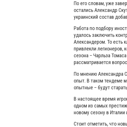
По его словам, уже заве
остались Александр Скут
украинский состав доба
Работа по подбору иност
удалось заключить конт
Александером. То есть 
привлекли легионеров, 
сезона – Чарльза Томаса
рассматривается вопрос
По мнению Александра С
опыт. В таком тендеме м
опытные – будут старать
В настоящее время игро
одном из самых престиж
новому сезону в Италии 
Стоит отметить, что нов