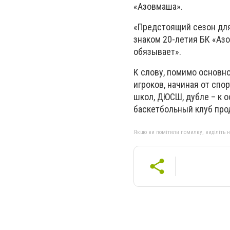
«Азовмаша».
«Предстоящий сезон для
знаком 20-летия БК «Азо
обязывает».
К слову, помимо основн
игроков, начиная от спо
школ, ДЮСШ, дубле – к 
баскетбольный клуб про
Якщо ви помітили помилку, виділіть нео