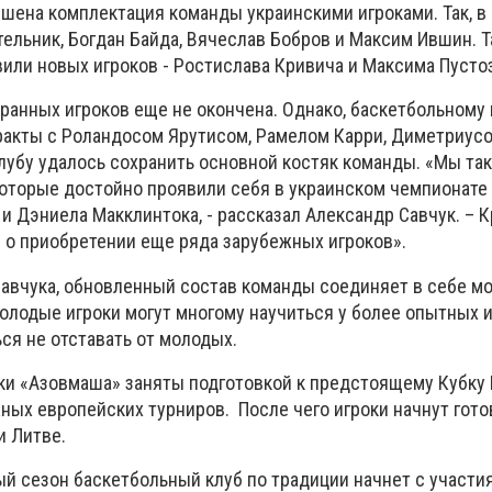
ршена комплектация команды украинскими игроками. Так, в
ельник, Богдан Байда, Вячеслав Бобров и Максим Ившин. Т
вили новых игроков - Ростислава Кривича и Максима Пусто
ранных игроков еще не окончена. Однако, баскетбольному 
ракты с Роландосом Ярутисом, Рамелом Карри, Диметриус
клубу удалось сохранить основной костяк команды. «Мы та
которые достойно проявили себя в украинском чемпионате
 и Дэниела Макклинтока, - рассказал Александр Савчук. – К
 о приобретении еще ряда зарубежных игроков».
авчука, обновленный состав команды соединяет в себе мо
олодые игроки могут многому научиться у более опытных и
ся не отставать от молодых.
ки «Азовмаша» заняты подготовкой к предстоящему Кубку
ных европейских турниров. После чего игроки начнут гото
и Литве.
ый сезон баскетбольный клуб по традиции начнет с участия