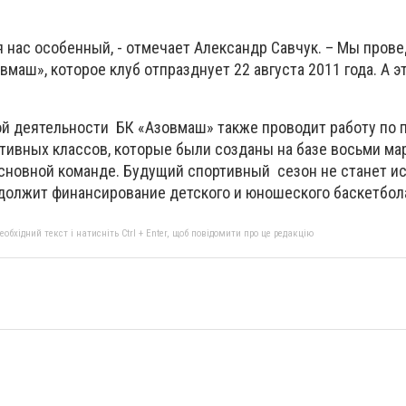
 нас особенный, - отмечает Александр Савчук. – Мы прове
вмаш», которое клуб отпразднует 22 августа 2011 года. А э
ой деятельности БК «Азовмаш» также проводит работу по 
ртивных классов, которые были созданы на базе восьми м
основной команде. Будущий спортивный сезон не станет и
должит финансирование детского и юношеского баскетбол
бхідний текст і натисніть Ctrl + Enter, щоб повідомити про це редакцію