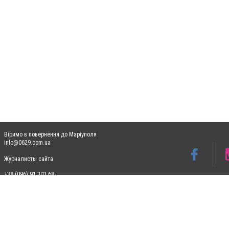
Віримо в повернення до Маріуполя
info@0629.com.ua
Журналисты сайта
+38 (096) 91 303 68
Допускається цитування матеріалів без отримання попередньої згоди 0629.com.ua за
пошукових систем гіперпосилання на цитовані статті не нижче другого абзацу в тек
Матеріали з плашками "Новини компаній", "Промо", "Партнерський матеріал", "Партнер