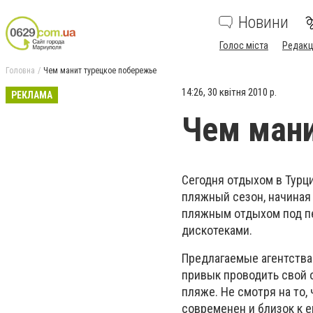
Новини
Голос міста
Редакц
Головна
Чем манит турецкое побережье
14:26, 30 квітня 2010 р.
РЕКЛАМА
Чем мани
Сегодня отдыхом в Турц
пляжный сезон, начиная 
пляжным отдыхом под пе
дискотеками.
Предлагаемые агентств
привык проводить свой 
пляже. Не смотря на то,
современен и близок к 