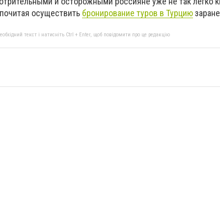
трительными и осторожными россияне уже не так легко к
дпочитая осуществить
бронирование туров в Турцию
заране
бхідний текст і натисніть Ctrl + Enter, щоб повідомити про це редакцію