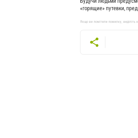
Будучи людьми предусмо
«горящие» путевки, пре
Якщо ви помітили помилку, виділіть нео