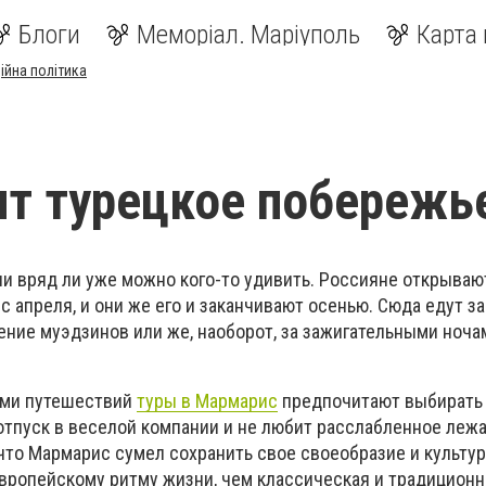
Блоги
Меморіал. Маріуполь
Карта 
ійна політика
т турецкое побережь
ии вряд ли уже можно кого-то удивить. Россияне открываю
с апреля, и они же его и заканчивают осенью. Сюда едут з
ние муэдзинов или же, наоборот, за зажигательными ноча
ами путешествий
туры в Мармарис
предпочитают выбирать т
отпуск в веселой компании и не любит расслабленное лежа
 что Мармарис сумел сохранить свое своеобразие и культур
европейскому ритму жизни, чем классическая и традиционн