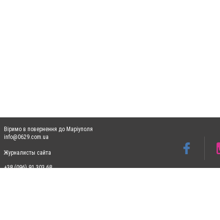
Віримо в повернення до Маріуполя
info@0629.com.ua
Журналисты сайта
+38 (096) 91 303 68
Допускається цитування матеріалів без отримання попередньої згоди 0629.com.ua за
пошукових систем гіперпосилання на цитовані статті не нижче другого абзацу в тек
Матеріали з плашками "Новини компаній", "Промо", "Партнерський матеріал", "Партнер