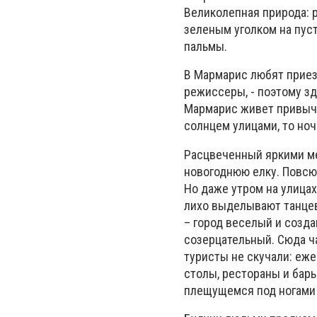
Великолепная природа: 
зеленым уголком на пус
пальмы.
В Мармарис любят приез
режиссеры, - поэтому зд
Мармарис живет привычн
солнцем улицами, то но
Расцвеченный яркими м
новогоднюю елку. Повсюд
Но даже утром на улица
лихо выделывают танцев
– город веселый и созда
созерцательный. Сюда ч
туристы не скучали: еж
столы, рестораны и бары
плещущемся под ногами