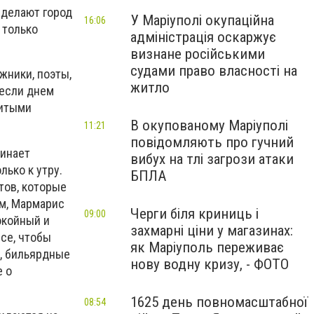
 делают город
У Маріуполі окупаційна
16:06
 только
адміністрація оскаржує
визнане російськими
судами право власності на
жники, поэты,
житло
 если днем
литыми
В окупованому Маріуполі
11:21
повідомляють про гучний
минает
вибух на тлі загрози атаки
лько к утру.
БПЛА
тов, которые
м, Мармарис
Черги біля криниць і
09:00
окойный и
захмарні ціни у магазинах:
се, чтобы
як Маріуполь переживає
, бильярдные
нову водну кризу, - ФОТО
е о
1625 день повномасштабної
08:54