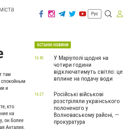
міста
Рус
ОСТАННІ НОВИНИ
е
У Маріуполі щодня на
16:45
чотири години
відключатимуть світло: це
т там
вплине на подачу води
а спокойным
ми и
Російські військові
16:27
розстріляли українського
е, кто
полоненого у
ние на
Волноваському районі, —
у, он более
прокуратура
ая Анталия.