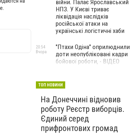
идаются на
війни. Палає Ярославський
е.
НПЗ. У Києві триває
ліквідація наслідків
російської атаки на
українські логістичні хаби
"Птахи Одіна" оприлюднили
20:54
Вчора
доти неопубліковані кадри
бойової роботи, - ВІДЕО
Маріуполець Андрій
17:15
Вчора
Бєдняков зіграє тата
ТОП НОВИНИ
Петрика П’яточкина у
На Донеччині відновив
новому українському
фільмі, - ФОТО
роботу Реєстр виборців.
Єдиний серед
прифронтових громад