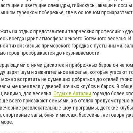
растущие и цветущие олеандры, гибискусы, акации и сосны
тынном турецком побережье, где в основном произрастают
жать на отдых представители творческих профессий: худо
есь всегда царит атмосфера некоего богемного веселья. И
ой тихой жизнью приморского городка с пустынными, за
чью город преображается до неузнаваемости.
ерцающими огнями дискотек и прибрежных баров он напо
у царят шум и зажигательное веселье, которые угасают то
х можно встретить не сумевших добраться до отелей турис
альные кренделя у дверей ночных клубов и баров. В обще
н, видимо, для веселья.
Отдых в Анталии
гораздо более сп
аще всего приезжают семьями, а в отелях предусмотрено в
евечерние развлекательные шоу-программы, детские клубы
, спортивные залы, баня и массаж, бассейны, не говоря уж
 море.