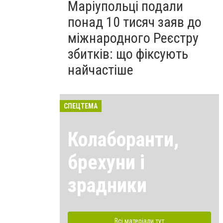
Маріупольці подали
понад 10 тисяч заяв до
міжнародного Реєстру
збитків: що фіксують
найчастіше
СПЕЦТЕМА
Колаборанти,
брехуни і
зрадники
Всі матеріали тут