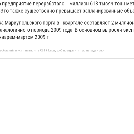
а предприятие переработало 1 миллион 613 тысяч тонн ме
а. Это также существенно превышает запланированные объ
а Мариупольского порта в I квартале составляет 2 миллио
 аналогичного периода 2009 года. В основном выросли экс
январем-мартом 2009 г.
бхідний текст і натисніть Ctrl + Enter, щоб повідомити про це редакцію