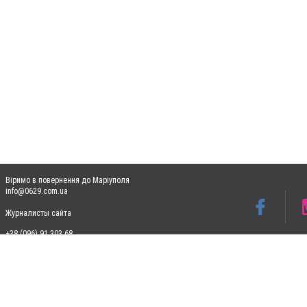
Віримо в повернення до Маріуполя
info@0629.com.ua
Журналисты сайта
+38 (096) 91 303 68
Допускається цитування матеріалів без отримання попередньої згоди 0629.com.ua за
пошукових систем гіперпосилання на цитовані статті не нижче другого абзацу в тек
Матеріали з плашками "Новини компаній", "Промо", "Партнерський матеріал", "Партнер