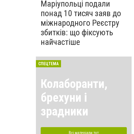
Маріупольці подали
понад 10 тисяч заяв до
міжнародного Реєстру
збитків: що фіксують
найчастіше
СПЕЦТЕМА
Колаборанти,
брехуни і
зрадники
Всі матеріали тут