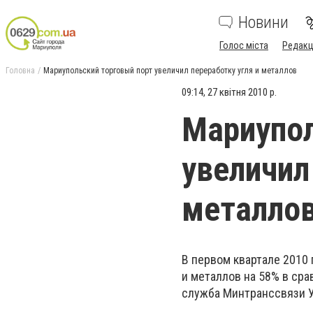
Новини
Голос міста
Редакц
Головна
Мариупольский торговый порт увеличил переработку угля и металлов
09:14, 27 квітня 2010 р.
Мариупол
увеличил
металло
В первом квартале 2010 
и металлов на 58% в сра
служба Минтранссвязи 