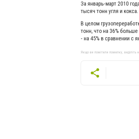
За январь-март 2010 год
тысяч тонн угля и кокс
В целом грузопереработк
тонн, что на 36% больше
- на 45% в сравнении с 
Якщо ви помітили помилку, виділіть нео