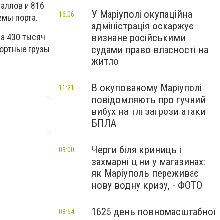
таллов и 816
У Маріуполі окупаційна
16:06
емы порта.
адміністрація оскаржує
визнане російськими
на 430 тысяч
судами право власності на
портные грузы
житло
В окупованому Маріуполі
11:21
повідомляють про гучний
вибух на тлі загрози атаки
БПЛА
Черги біля криниць і
09:00
захмарні ціни у магазинах:
як Маріуполь переживає
нову водну кризу, - ФОТО
1625 день повномасштабної
08:54