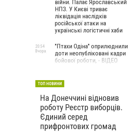
війни. Палає Ярославський
НПЗ. У Києві триває
ліквідація наслідків
російської атаки на
українські логістичні хаби
"Птахи Одіна" оприлюднили
20:54
Вчора
доти неопубліковані кадри
бойової роботи, - ВІДЕО
Маріуполець Андрій
17:15
Вчора
Бєдняков зіграє тата
ТОП НОВИНИ
Петрика П’яточкина у
На Донеччині відновив
новому українському
фільмі, - ФОТО
роботу Реєстр виборців.
Єдиний серед
прифронтових громад