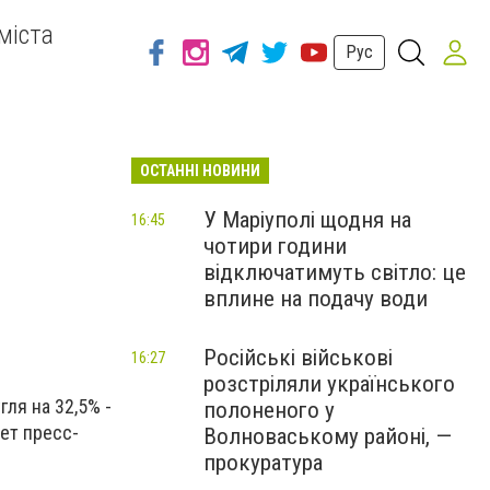
міста
Рус
ОСТАННІ НОВИНИ
У Маріуполі щодня на
16:45
чотири години
відключатимуть світло: це
вплине на подачу води
Російські військові
16:27
розстріляли українського
ля на 32,5% -
полоненого у
ет пресс-
Волноваському районі, —
прокуратура