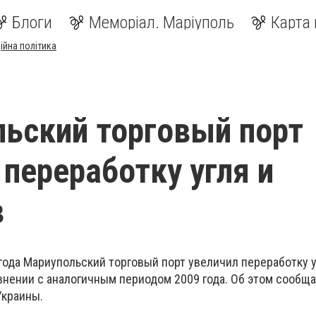
Блоги
Меморіал. Маріуполь
Карта 
ійна політика
ьский торговый порт
 переработку угля и
в
года Мариупольский торговый порт увеличил переработку уг
внении с аналогичным периодом 2009 года. Об этом сообща
Украины.