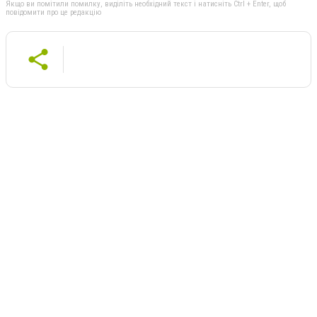
Якщо ви помітили помилку, виділіть необхідний текст і натисніть Ctrl + Enter, щоб
повідомити про це редакцію