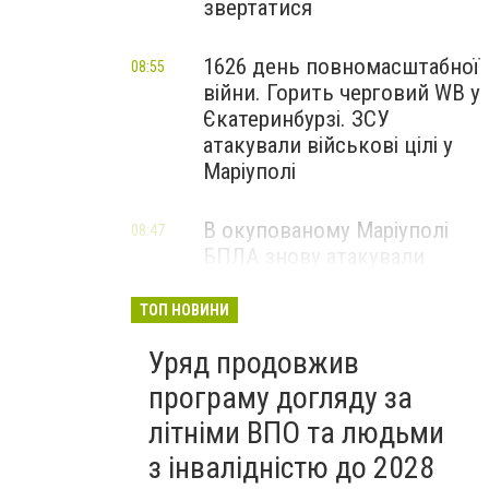
звертатися
1626 день повномасштабної
08:55
війни. Горить черговий WB у
Єкатеринбурзі. ЗСУ
атакували військові цілі у
Маріуполі
В окупованому Маріуполі
08:47
БПЛА знову атакували
енергетичну інфраструктуру,
— ВІДЕО
ТОП НОВИНИ
Уряд продовжив
програму догляду за
літніми ВПО та людьми
з інвалідністю до 2028