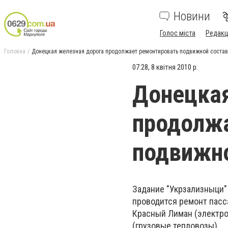
Новини
Голос міста
Редакц
Головна
Донецкая железная дорога продолжает ремонтировать подвижной состав
07:28, 8 квітня 2010 р.
Донецкая
продолж
подвижно
Задание "Укрзализныци"
проводится ремонт пасс
Красный Лиман (электро
(грузовые тепловозы).