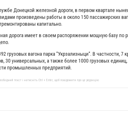
лужбе Донецкой железной дороги, в первом квартале ныне
видами произведены работы в около 150 пассажирских ваго
отремонтированы капитально.
ная дорога имеет в своем распоряжении мощную базу по 
депо.
2 грузовых вагона парка "Укрзализныци". В частности, 7 
ов, 30 универсальных, а также более 1000 грузовых единиц
ости промышленных предприятий.
бхідний текст і натисніть Ctrl + Enter, щоб повідомити про це редакцію