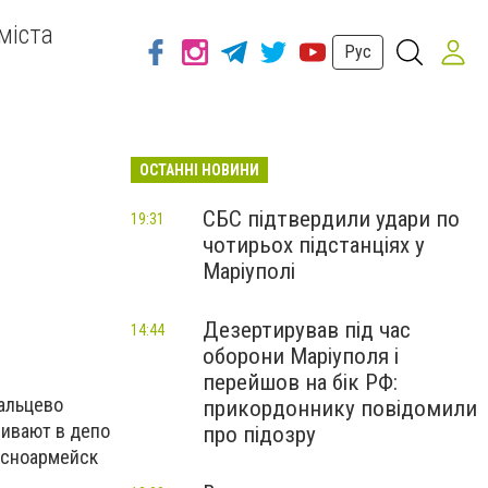
міста
Рус
ОСТАННІ НОВИНИ
СБС підтвердили удари по
19:31
чотирьох підстанціях у
Маріуполі
Дезертирував під час
14:44
оборони Маріуполя і
перейшов на бік РФ:
бальцево
прикордоннику повідомили
ливают в депо
про підозру
асноармейск