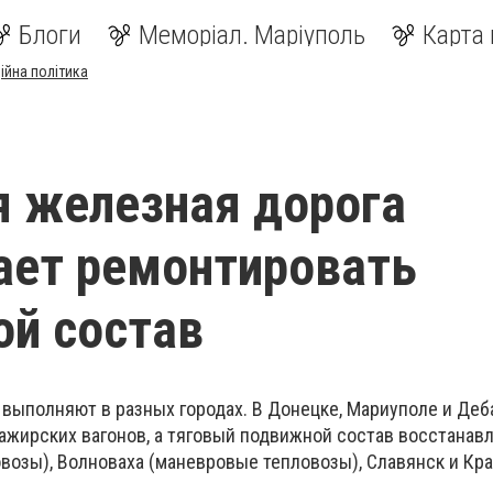
Блоги
Меморіал. Маріуполь
Карта 
ійна політика
 железная дорога
ает ремонтировать
й состав
 выполняют в разных городах. В Донецке, Мариуполе и Де
ажирских вагонов, а тяговый подвижной состав восстанав
возы), Волноваха (маневровые тепловозы), Славянск и Кр