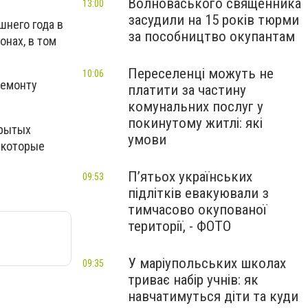
Волноваського священника
13:00
засудили на 15 років тюрми
шнего года в
за пособництво окупантам
нах, в том
Переселенці можуть не
10:06
ремонту
платити за частину
комунальних послуг у
покинутому житлі: які
крытых
умови
, которые
П’ятьох українських
09:53
підлітків евакуювали з
тимчасово окупованої
території, - ФОТО
У маріупольських школах
09:35
триває набір учнів: як
навчатимуться діти та куди