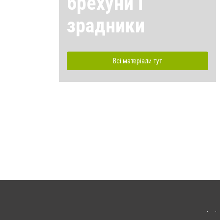
брехуни і
зрадники
Всі матеріали тут