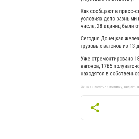
Как сообщают в пресс-с
условиях депо разными 
числе, 28 единиц были 
Сегодня Донецкая желез
грузовых вагонов из 13 
Уже отремонтировано 189
вагонов, 1765 полувагон
находятся в собственн
Якщо ви помітили помилку, виділіть нео