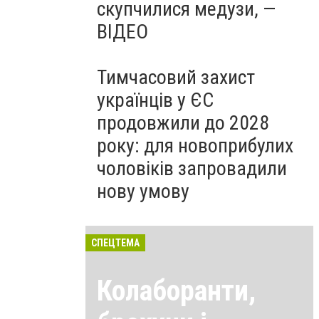
скупчилися медузи, —
ВІДЕО
Тимчасовий захист
українців у ЄС
продовжили до 2028
року: для новоприбулих
чоловіків запровадили
нову умову
СПЕЦТЕМА
Колаборанти,