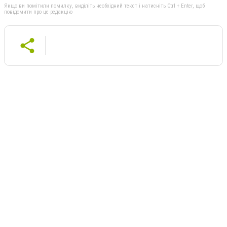
Якщо ви помітили помилку, виділіть необхідний текст і натисніть Ctrl + Enter, щоб
повідомити про це редакцію