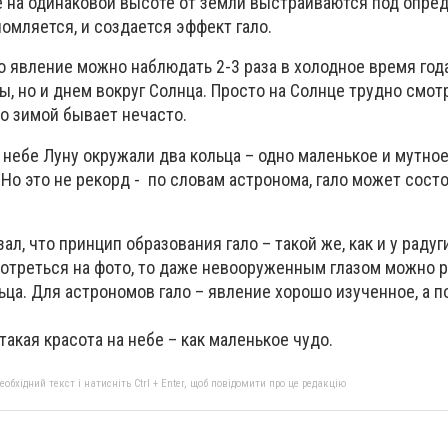
е на одинаковой высоте от земли выстраиваются под опр
ломляется, и создается эффект гало.
о явление можно наблюдать 2-3 раза в холодное время год
ы, но и днем вокруг Солнца. Просто на Солнце трудно смотр
о зимой бывает нечасто.
небе Луну окружали два кольца – одно маленькое и мутное
Но это не рекорд - по словам астронома, гало может состо
л, что принцип образования гало – такой же, как и у радуг
отреться на фото, то даже невооруженным глазом можно 
ца. Для астрономов гало – явление хорошо изученное, а п
такая красота на небе – как маленькое чудо.
бхідний текст і натисніть Ctrl + Enter, щоб повідомити про це редакцію