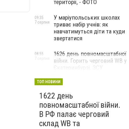
території, - ФОТО
У маріупольських школах
09:35
7 серпня
триває набір учнів: як
навчатимуться діти та куди
звертатися
1626 день повномасштабної
08:55
7 серпня
війни. Горить черговий WB у
Єкатеринбурзі. ЗСУ
атакували військові цілі у
Маріуполі
ТОП НОВИНИ
1622 день
повномасштабної війни.
В РФ палає черговий
склад WB та