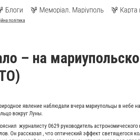
Блоги
Меморіал. Маріуполь
Карта 
ійна політика
ало – на мариупольск
ТО)
риродное явление наблюдали вчера мариупольцы в небе на
льцо вокруг Луны.
пояснил журналисту 0629 руководитель астрономического 
лов. Он рассказал , что оптический эффект светящегося к