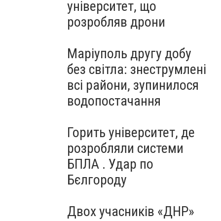
університет, що
розробляв дрони
Маріуполь другу добу
без світла: знеструмлені
всі райони, зупинилося
водопостачання
Горить університет, де
розробляли системи
БПЛА . Удар по
Бєлгороду
Двох учасників «ДНР»