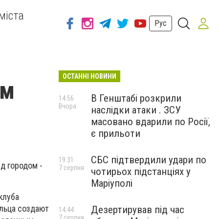
міста
Рус
ОСТАННІ НОВИНИ
ом
В Генштабі розкрили
14:56
Вчора
наслідки атаки . ЗСУ
масовано вдарили по Росії,
є прильоти
СБС підтвердили удари по
19:31
д городом -
7 серпня
чотирьох підстанціях у
Маріуполі
клуба
ольца создают
Дезертирував під час
14:44
7 серпня