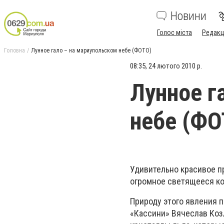
Новини
Голос міста
Редакц
Головна
Лунное гало – на мариупольском небе (ФОТО)
08:35, 24 лютого 2010 р.
Лунное г
небе (ФО
Удивительно красивое п
огромное светящееся ко
Природу этого явления 
«Кассини» Вячеслав Коз