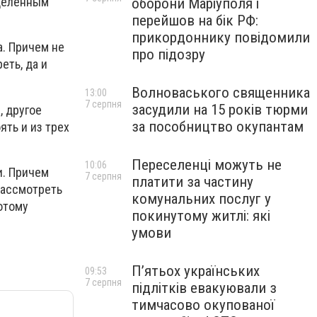
еделенным
оборони Маріуполя і
перейшов на бік РФ:
прикордоннику повідомили
а. Причем не
про підозру
еть, да и
Волноваського священника
13:00
7 серпня
засудили на 15 років тюрми
, другое
за пособництво окупантам
ять и из трех
Переселенці можуть не
10:06
и. Причем
7 серпня
платити за частину
рассмотреть
комунальних послуг у
отому
покинутому житлі: які
умови
П’ятьох українських
09:53
7 серпня
підлітків евакуювали з
тимчасово окупованої