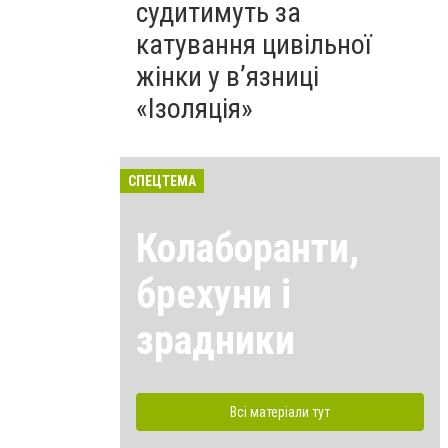
судитимуть за
катування цивільної
жінки у в’язниці
«Ізоляція»
СПЕЦТЕМА
Колаборанти,
брехуни і
зрадники
Всі матеріали тут