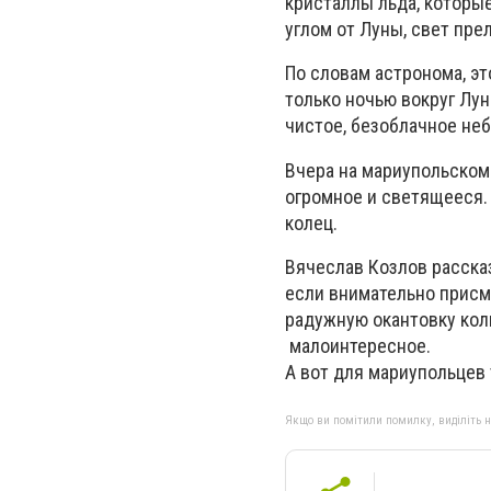
кристаллы льда, которы
углом от Луны, свет пре
По словам астронома, эт
только ночью вокруг Лун
чистое, безоблачное неб
Вчера на мариупольском 
огромное и светящееся. 
колец.
Вячеслав Козлов рассказа
если внимательно присм
радужную окантовку коль
малоинтересное.
А вот для мариупольцев 
Якщо ви помітили помилку, виділіть нео