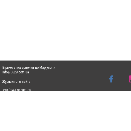
Віримо в повернення до Маріуполя
info@0629.com.ua
Журналисты сайта
+38 (096) 91 303 68
Допускається цитування матеріалів без отримання попередньої згоди 0629.com.ua за
пошукових систем гіперпосилання на цитовані статті не нижче другого абзацу в тек
Матеріали з плашками "Новини компаній", "Промо", "Партнерський матеріал", "Партнер
Реклама на сайті
Ф