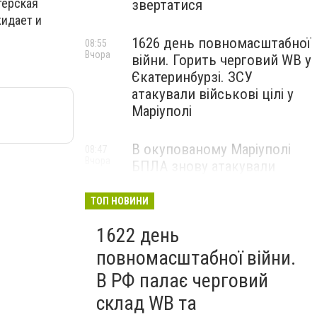
терская
звертатися
жидает и
1626 день повномасштабної
08:55
Вчора
війни. Горить черговий WB у
Єкатеринбурзі. ЗСУ
атакували військові цілі у
Маріуполі
В окупованому Маріуполі
08:47
Вчора
БПЛА знову атакували
енергетичну інфраструктуру,
— ВІДЕО
ТОП НОВИНИ
1622 день
повномасштабної війни.
В РФ палає черговий
склад WB та