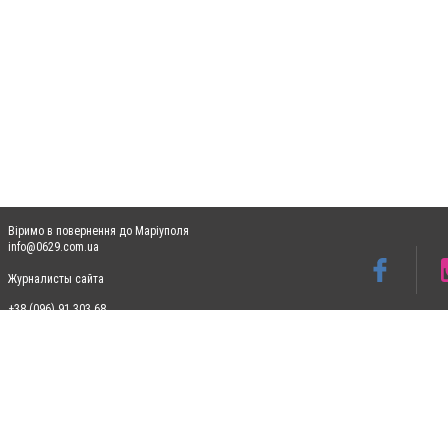
Віримо в повернення до Маріуполя
info@0629.com.ua
Журналисты сайта
+38 (096) 91 303 68
Допускається цитування матеріалів без отримання попередньої згоди 0629.com.ua за
пошукових систем гіперпосилання на цитовані статті не нижче другого абзацу в тек
Матеріали з плашками "Новини компаній", "Промо", "Партнерський матеріал", "Партнер
Реклама на сайті
Ф