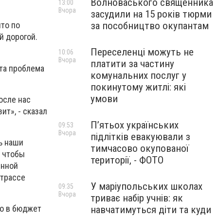
Волноваського священника
13:00
Вчора
засудили на 15 років тюрми
за пособництво окупантам
что по
й дорогой.
Переселенці можуть не
10:06
Вчора
платити за частину
Эта проблема
комунальних послуг у
покинутому житлі: які
умови
осле нас
ит», - сказал
П’ятьох українських
09:53
Вчора
підлітків евакуювали з
ь наши
тимчасово окупованої
, чтобы
території, - ФОТО
енной
 трассе
У маріупольських школах
09:35
Вчора
триває набір учнів: як
ро в бюджет
навчатимуться діти та куди