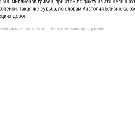
 500 миллионов гривен, при этом по факту на эти цели шах
копейки. Такая же судьба, по словам Анатолия Близнюка, о
цких дорог.
бхідний текст і натисніть Ctrl + Enter, щоб повідомити про це редакцію