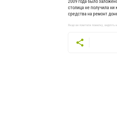
2009 года было заложено
столица не получила ни 
средства на ремонт доне
Якщо ви помітили помилку, виділіть нео