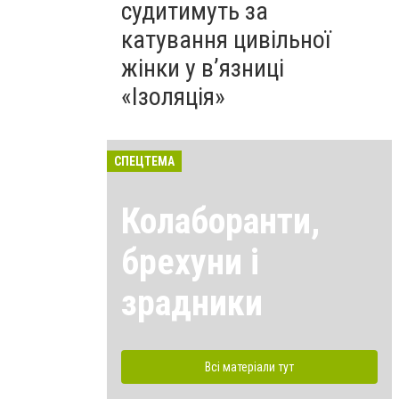
судитимуть за
катування цивільної
жінки у в’язниці
«Ізоляція»
СПЕЦТЕМА
Колаборанти,
брехуни і
зрадники
Всі матеріали тут