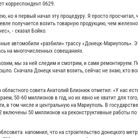
ет корреспондент 0629.
ею, но я первый начал эту процедуру. Я просто просчитал, 
евле получается возить товарную продукцию, чем железно
ес», - сказал Бойко.
узные автомобили «разбили» трассу «Донецк-Мариуполь». 
сь на многочисленных совещаниях.
возим, мы за ней следим и смотрим, и сами ремонтируем. П
шло. Сначала Донецк начал возить, сейчас не знаю, кто воз
 областного совета Анатолий Близнюк отметил: «У нас ест
аем, 50-60 миллионов в год, но их явно не хватит для того
и, в том числе и центральную на Мариуполь. В государств
2 включены 50 миллионов на реконструктивные работы по
облсовета напомнил, что на строительство донецкого мет