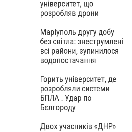
університет, що
розробляв дрони
Маріуполь другу добу
без світла: знеструмлені
всі райони, зупинилося
водопостачання
Горить університет, де
розробляли системи
БПЛА . Удар по
Бєлгороду
Двох учасників «ДНР»