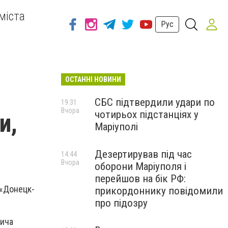
міста
Рус
ОСТАННІ НОВИНИ
СБС підтвердили удари по
19:31
Вчора
чотирьох підстанціях у
и,
Маріуполі
Дезертирував під час
14:44
Вчора
оборони Маріуполя і
перейшов на бік РФ:
 «Донецк-
прикордоннику повідомили
про підозру
ьича