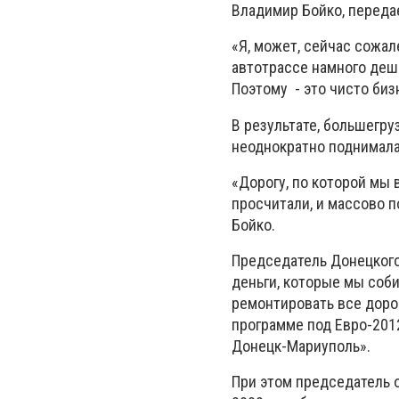
Владимир Бойко, переда
«Я, может, сейчас сожал
автотрассе намного деш
Поэтому - это чисто бизн
В результате, большегр
неоднократно поднимала
«Дорогу, по которой мы 
просчитали, и массово по
Бойко.
Председатель Донецкого
деньги, которые мы собир
ремонтировать все дорог
программе под Евро-201
Донецк-Мариуполь».
При этом председатель 