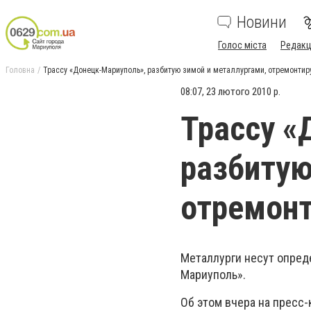
Новини
Голос міста
Редакц
Головна
Трассу «Донецк-Мариуполь», разбитую зимой и металлургами, отремонтир
08:07, 23 лютого 2010 р.
Трассу «
разбитую
отремонт
Металлурги несут опред
Мариуполь».
Об этом вчера на пресс