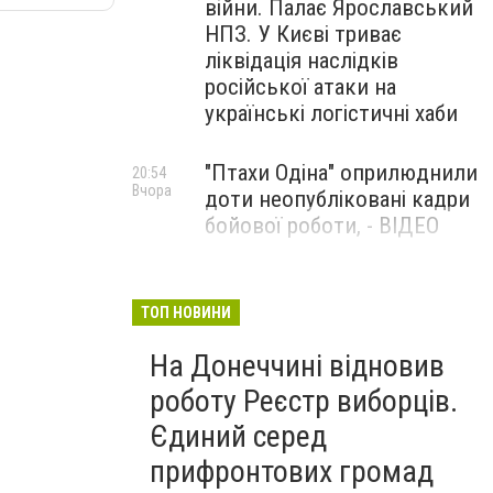
війни. Палає Ярославський
НПЗ. У Києві триває
ліквідація наслідків
російської атаки на
українські логістичні хаби
"Птахи Одіна" оприлюднили
20:54
Вчора
доти неопубліковані кадри
бойової роботи, - ВІДЕО
Маріуполець Андрій
17:15
Вчора
Бєдняков зіграє тата
ТОП НОВИНИ
Петрика П’яточкина у
На Донеччині відновив
новому українському
фільмі, - ФОТО
роботу Реєстр виборців.
Єдиний серед
прифронтових громад