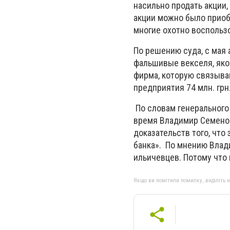
насильно продать акции, 
акции можно было приобр
многие охотно воспольз
По решению суда, с мая 
фальшивые векселя, яко
фирма, которую связыва
предприятия 74 млн. грн
По словам генерального 
время Владимир Семенови
доказательств того, что
банка». По мнению Влад
ильичевцев. Потому что
Якщо ви помітили помилку, виділіть нео