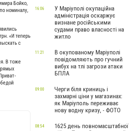
димира Бойко,
У Маріуполі окупаційна
16:06
по номиналу,
адміністрація оскаржує
визнане російськими
явились
судами право власності на
рн. «И теперь
житло
зыскать с
В окупованому Маріуполі
11:21
повідомляють про гучний
я. В тоже
вибух на тлі загрози атаки
 прямых
БПЛА
Приват-
обедой
Черги біля криниць і
09:00
захмарні ціни у магазинах:
як Маріуполь переживає
нову водну кризу, - ФОТО
1625 день повномасштабної
08:54