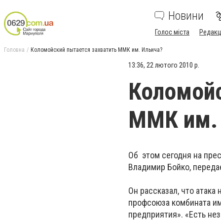
Новини
Голос міста
Редакц
Головна
Коломойский пытается захватить ММК им. Ильича?
13:36, 22 лютого 2010 р.
Коломойс
ММК им.
Об этом сегодня на пре
Владимир Бойко, переда
Он рассказал, что атака
профсоюза комбината им.
предприятия». «Есть нез