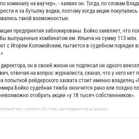
по номиналу на ваучер», - заявил он. Тогда, по словам Вла
ести и за бутылку водки, поэтому когда акции покупались 
овались такой возможностью.
акции предприятия заблокированы. Бойко заявляет, что по
бы выпущенные комбинатом им. Ильича на сумму 113 млн. г
ют с Игорем Коломойским, пытается в судебном порядке в
.»
директора, он в своей жизни не подписал ни одного вексел
ч, отвечая на вопрос журналиста, сказал, что у него нет
 за попыткой рейдерского захвата стоит именно владелец «
имира Бойко судебная тяжба окончится рано или поздно п
 невозможно отобрать акции «у 18 тысяч собственников».
бхідний текст і натисніть Ctrl + Enter, щоб повідомити про це редакцію