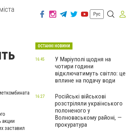
міста
Рус
ОСТАННІ НОВИНИ
ить
У Маріуполі щодня на
16:45
чотири години
відключатимуть світло: це
вплине на подачу води
меткомбината
Російські військові
16:27
розстріляли українського
полоненого у
ого
Волноваському районі, —
ь акции
прокуратура
их заставил