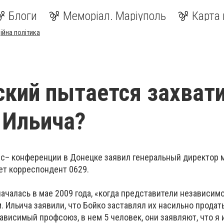
Блоги
Меморіал. Маріуполь
Карта 
ійна політика
кий пытается захват
 Ильича?
сс– конференции в Донецке заявил генеральный директор 
ет корреспондент 0629.
 началась в мае 2009 года, «когда представители независим
 Ильича заявили, что Бойко заставлял их насильно продат
ависимый профсоюз, в нем 5 человек, они заявляют, что я 