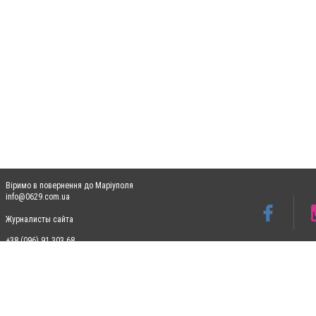
Віримо в повернення до Маріуполя
info@0629.com.ua
Журналисты сайта
+38 (096) 91 303 68
Допускається цитування матеріалів без отримання попередньої згоди 0629.com.ua за
пошукових систем гіперпосилання на цитовані статті не нижче другого абзацу в тек
Матеріали з плашками "Новини компаній", "Промо", "Партнерський матеріал", "Партнер