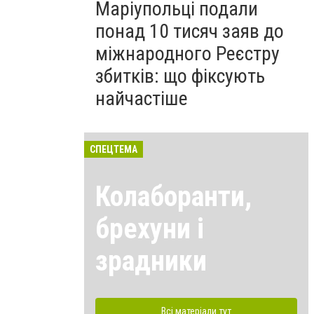
Маріупольці подали
понад 10 тисяч заяв до
міжнародного Реєстру
збитків: що фіксують
найчастіше
СПЕЦТЕМА
Колаборанти,
брехуни і
зрадники
Всі матеріали тут