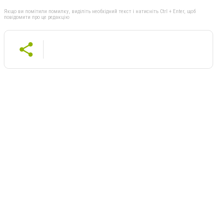
Якщо ви помітили помилку, виділіть необхідний текст і натисніть Ctrl + Enter, щоб
повідомити про це редакцію