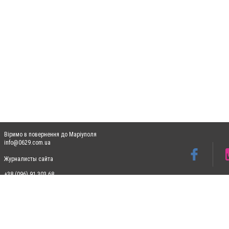
Віримо в повернення до Маріуполя
info@0629.com.ua
Журналисты сайта
+38 (096) 91 303 68
Допускається цитування матеріалів без отримання попередньої згоди 0629.com.ua за
пошукових систем гіперпосилання на цитовані статті не нижче другого абзацу в тек
Матеріали з плашками "Новини компаній", "Промо", "Партнерський матеріал", "Партнер