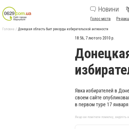
Новини
Голос міста
Редакц
Головна
Донецкая область бьет рекорды избирательской активности
18:56, 7 лютого 2010 р.
Донецкая
избирате
Явка избирателей в Доне
своем сайте опубликовал
в первом туре 17 января
Якщо ви помітили помилку, виділіть нео