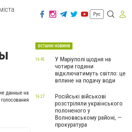
міста
Рус
ОСТАННІ НОВИНИ
ды
У Маріуполі щодня на
16:45
чотири години
відключатимуть світло: це
вплине на подачу води
кие данные на
Російські військові
16:27
м голосования
розстріляли українського
полоненого у
Волноваському районі, —
прокуратура