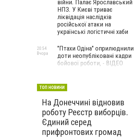
війни. Палає Ярославський
НПЗ. У Києві триває
ліквідація наслідків
російської атаки на
українські логістичні хаби
"Птахи Одіна" оприлюднили
20:54
Вчора
доти неопубліковані кадри
бойової роботи, - ВІДЕО
Маріуполець Андрій
17:15
Вчора
Бєдняков зіграє тата
ТОП НОВИНИ
Петрика П’яточкина у
На Донеччині відновив
новому українському
фільмі, - ФОТО
роботу Реєстр виборців.
Єдиний серед
прифронтових громад