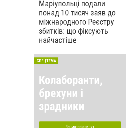
Маріупольці подали
понад 10 тисяч заяв до
міжнародного Реєстру
збитків: що фіксують
найчастіше
СПЕЦТЕМА
Колаборанти,
брехуни і
зрадники
Всі матеріали тут