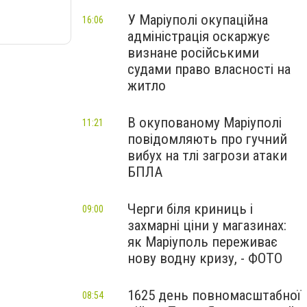
У Маріуполі окупаційна
16:06
адміністрація оскаржує
визнане російськими
судами право власності на
житло
В окупованому Маріуполі
11:21
повідомляють про гучний
вибух на тлі загрози атаки
БПЛА
Черги біля криниць і
09:00
захмарні ціни у магазинах:
як Маріуполь переживає
нову водну кризу, - ФОТО
1625 день повномасштабної
08:54